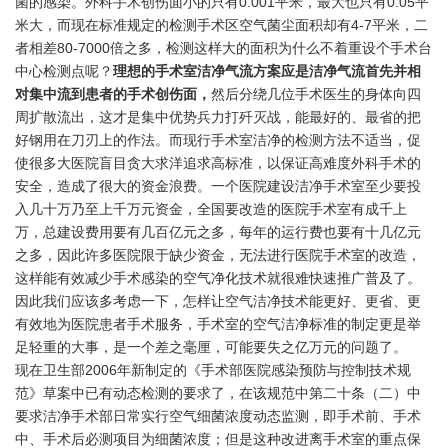
菌的感染。外科手术创伤面小的只有0.001平米，最大也只有0.05平
米大，而现在标准规定的检测手术区空气菌尘面积却有4-7平米，二
者相差80-7000倍之多，检测这样大的面积为什么不着重设个手术台
中心检测点呢？
理想的手术室洁净气流方案应是洁净气流首先并相
对集中流到患者的手术创伤面，
然后分绕几位手术医生的身体向四
周扩散流出，这才是集中优势兵力打歼灭战，能最好的、最省的把
好钢用在刀刃上的作法。而现行手术室洁净的检测方法不适当，促
使很多大医院盲目贪大求洋追求高标准，以保证高难度外科手术的
安全，造成了很大的资金浪费。一个医院建设洁净手术室至少要投
入几十万乃至上千万元资金，全国要改造的医院手术室有成千上
万，总建设费用要有几百亿元之多，每年的运行费也要有十几亿元
之多，因此许多医院限于缺少资金，无法进行医院手术室的改造，
这样能有效减少手术感染的空气净化技术就很难快速推广普及了。
因此我们应该多考虑一下，怎样让空气洁净技术能更好、更省、更
有效地为医院患者手术服务，手术室的空气洁净标准的制定更是举
足轻重的大事，是一个差之毫厘，可能要失之亿万元的问题了。
现在卫生部2006年新制定的《手术部医院感染预防与控制技术规
范》草案中已有动态检测的要求了，在该规范中第二十条（二）中
要求洁净手术部日常实行空气细菌浓度动态监测，即手术前、手术
中、手术后必测项目为细菌浓度；但是这种改进离手术室的重点保