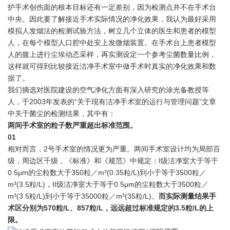
护手术创伤面的根本目标还有一定差别，因为检测点并不在手术台
中央。因此要了解接近手术实际情况的净化效果，我认为最好采用
模拟人发烟法的检测试验方法，树立几个立体的医生和患者的模型
人，在每个模型人口腔中处安上发微烟装置。在手术台上患者模型
人的腹上进行尘埃动态采样，再实测设定一个参考尘菌数量比例，
这样就可得到比较接近洁净手术室中做手术时真实的净化效果和数
据了。
我们摘选对医院建设的空气净化方面有深入研究的涂光备教授等
人，于2003年发表的“关于现有洁净手术室的运行与管理问题”文章
中关于菌尘的检测结果，其中有：
两间手术室的粒子数严重超出标准范围。
0
1
相对而言，2号手术室的情况更为严重。
两间手术室设计均为局部百
级，周边区千级，《标准》和《规范》中规定：I级洁净室大于等于
0.5μm的尘粒数大于350粒／m³(0.35粒/L)到小于等于3500粒／
m³(3.5粒/L)，II级洁净室大于等于0.5μm的尘粒数大于3500粒／
m³(3.5粒/L)到小于等于35000粒／m³(35粒/L)。
而实际测量结果手
术区分别为570粒/L、857粒/L，远远超过标准规定的3.5粒/L的上
限。