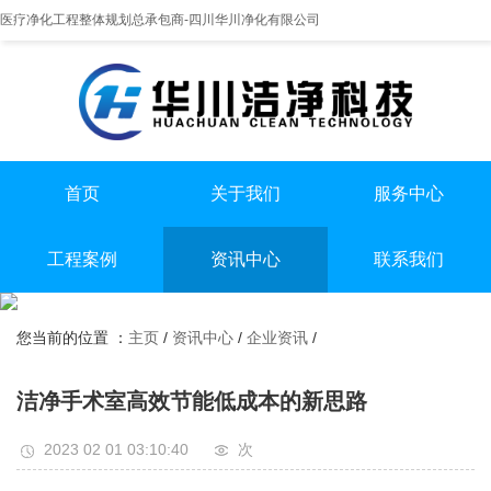
医疗净化工程整体规划总承包商-四川华川净化有限公司
首页
关于我们
服务中心
提供实医疗净化整体解决方案
专业实验室/手术室总包
手术室净化装修
工程案例
资讯中心
联系我们
实验室净化装修
全国服务热线
实验室
行业资讯
无尘车间净化装修
13198551112
您当前的位置 ：
主页
/
资讯中心
/
企业资讯
/
手术室
企业资讯
无尘车间
洁净手术室高效节能低成本的新思路
2023 02 01 03:10:40
次