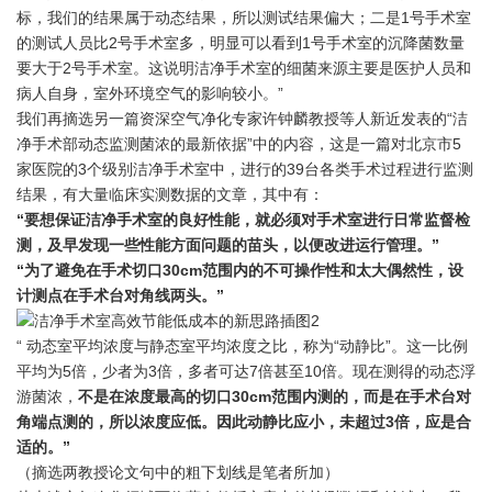
标，我们的结果属于动态结果，所以测试结果偏大；二是
1号手术室
的测试人员比2号手术室多，明显可以看到1号手术室的沉降菌数量
要大于2号手术室。这说明洁净手术室的细菌来源主要是医护人员和
病人自身，室外环境空气的影响较小。”
我们再摘选另一篇资深空气净化专家许钟麟教授等人新近发表的“洁
净手术部动态监测菌浓的最新依据”中的内容，这是一篇对北京市5
家医院的3个级别洁净手术室中，进行的39台各类手术过程进行监测
结果，有大量临床实测数据的文章，其中有：
“要想保证洁净手术室的良好性能，就必须对手术室进行日常监督检
测，及早发现一些性能方面问题的苗头，以便改进运行管理。”
“为了避免在手术切口30cm范围内的不可操作性和太大偶然性，设
计测点在手术台对角线两头。”
“ 动态室平均浓度与静态室平均浓度之比，称为“动静比”。这一比例
平均为5倍，少者为3倍，多者可达7倍甚至10倍。现在测得的动态浮
游菌浓，
不是在浓度最高的切口30cm范围内测的，而是在手术台对
角端点测的，所以浓度应低。因此动静比应小，未超过3倍，应是合
适的。”
（摘选两教授论文句中的粗下划线是笔者所加）