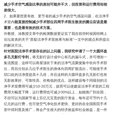
减少手术空气感染比率的差别可能并不大，但投资和运行费用却相
差很大。
2、如果要想更有效、更节省的减少手术的空气感染问题，在洁净手
术室内
能直接控制减少手术部位四周手术医生散发的菌尘应该是最
重要，也是最有效的技术方案。
许教授、涂教授文章中的检测数据更证实了我在前些时候因特网上
论坛发表的关于“质疑洁净手术室效果与标准”一文中的观点和所提出
的解决方法。
针对医院洁净手术室存在的以上问题，我研究申请了一个大圆环盘
多孔无影灯专利，
将无影灯设计成中心有孔的漏斗式，并可增加一
集流围篮，这样可以将屋顶吹下来的洁净气流聚拢集中吹向手术部
位，而后分别从几位手术医生的身体向四周扩散流出，可能使手术
切口处的洁净度提高十几倍，并且这样的大圆环盘多孔无影灯也有
无影效果好、可靠性高、价格低的优点。这样建设每个同级别的洁
净手术室费用可减少10-20万元，故而可以使建设洁净手术室的工程
费用大幅度下降，运行费用也可减少30%以上，如能推广到全国，
不但可以为国家节省上百亿元宝贵的医疗资金，每年还可节约十几
亿元的运行费，也可使空气净化技术更快、更好的在全国医院手术
室中得到普及推广，将会产生很大的经济效益和社会效益，是一件