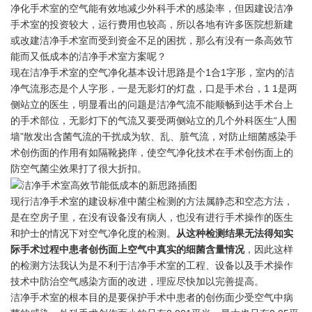
净化手术室的空气能有效地减少外科手术的感染率，但因建设洁净
手术室的投资较大，运行费用也较高，所以各地有许多医院想新建
或改建洁净手术室而受到资金不足的困扰，那么有没有一条高效节
能而又低成本的洁净手术室方案呢？
现在洁净手术室的空气净化基本设计思路是个1合1字形，室内的洁
净气流形态是个人字形，一是无影灯的灯盘，口是手术台，1 1是两
侧站立的医生，明显看出的问题是洁净气流不能顺畅到达手术台上
的手术部位，无影灯下的气流又要受两侧站立的几个外科医生“人围
墙”散发出含菌气流的干扰成为软、乱、脏气流，对防止细菌感染手
术创伤面的作用有如隔靴挠痒，使空气净化技术在手术创伤面上的
防空气菌尘效果打了很大折扣。
现行洁净手术室的建设标准中菌尘检测的方法属静态和空态方法，
是在空房子里，在没有设备没有病人，也没有进行手术操作的医生
和护士的情况下对空气净化度的检测。
从这种检测结果无法得知实
际手术过程中患者创伤面上空气中真实的细菌含量情况
，因此这样
的检测方法我认为是不利于洁净手术室的工程、设备以及手术操作
技术中防治空气感染方面的改进，理应尽快加以完善提高。
洁净手术室的根本目的是要保护手术中患者的创伤面少受空气中病