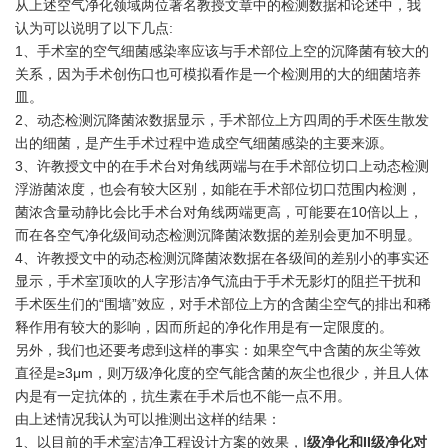
从上述空气净化领域两位著名教授文章中的检测数据和论述中，我
认为可以说明了以下几点:
1、手术室的空气细菌感染率应该与手术部位上空的沉降菌有较大的
关系，因为手术创伤口也可模拟看作是一个检测用的大的细菌培养
皿。
2、动态检测沉降菌浓数据显示，手术部位上方四周的手术医生散发
出的细菌，是产生手术过程中造成空气细菌感染的主要来源。
3、许教授文中的在手术台对角线两端与在手术部位切口上动态检测
浮游菌浓度，也会有较大区别，如能在手术部位切口范围内检测，
菌浓含量动静比会比手术台对角线两端更高，可能要在10倍以上，
而在各空气净化级间动态检测沉降菌浓数据的差别会更加不明显。
4、许教授文中的动态检测沉降菌浓数据在各级间的差别小的事实还
显示，手术室顶吹的人字形洁净气流由于手术无影灯的阻拦干扰和
手术医生们的“围墙”效应，对手术部位上方的含菌尘空气的排出和稀
释作用有较大的影响，因而所起的净化作用是有一定限度的。
另外，我们也还要考虑到这样的事实：如果空气中含菌的灰尘等效
直径是≥3μm，则万级净化度的空气能含菌的灰尘也很少，并且人体
内是有一定抗体的，抗生素在手术后也不能一点不用。
由上述情况我认为可以推测出这样的结果：
1、以目前的手术室洁净工程设计方案的效果，I
级净化和II级净化对