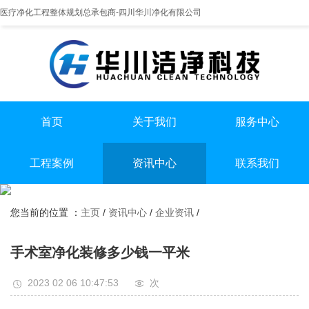
医疗净化工程整体规划总承包商-四川华川净化有限公司
首页
关于我们
服务中心
提供实医疗净化整体解决方案
专业实验室/手术室总包
手术室净化装修
工程案例
资讯中心
联系我们
实验室净化装修
全国服务热线
实验室
行业资讯
无尘车间净化装修
13198551112
您当前的位置 ：
主页
/
资讯中心
/
企业资讯
/
手术室
企业资讯
无尘车间
手术室净化装修多少钱一平米
2023 02 06 10:47:53
次