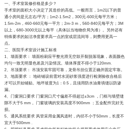
一、手术室装修价格是多少？
手术室的面积大小决定了其造价的高低。一般而言，1m2以下的普
通小房间是元左右/平方；1m2-1.5m2，300元-600元每平方米；
1.5m-2m，460-660元每一平方；2m-3 m，560-840元每平方；3M
以上，680-3000元以上每平（具体以当地物价局为准）。另外还有
特殊要求的如洁净度要求高一点的室或层流间等，则费用更高一
点。
二、医院手术室设计施工标准
1、墙面要求： 墙面粉刷应平整光滑无空鼓开裂脱落现象，表面颜色
均匀一致无明显色差及污染情况。墙体厚度不得小于120mm.
2、吊顶要求： 吊顶安装牢固可靠，龙骨吊挂位置正确并固定牢靠。
3、地面要求 ： 地砖铺设前需对水泥砂浆强度进行检测验收合格后
才可以开始铺贴。地坪坡度为1：0.5，且须用防水油膏填缝以防渗
漏。
4、门窗洞口要求 门窗洞口尺寸偏差不得超过±3cm ，门框与墙壁缝
隙不大于5 mm 。门窗玻璃的安装高度不900mm ；五金配件完好无
损。
5、通风系统要求 风管采用金属风道时，内径不小于50mm，长度不
宜大于500mm .