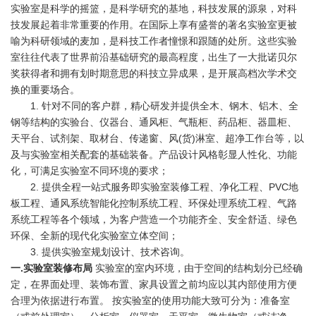
实验室是科学的摇篮，是科学研究的基地，科技发展的源泉，对科
技发展起着非常重要的作用。在国际上享有盛誉的著名实验室更被
喻为科研领域的麦加，是科技工作者憧憬和跟随的处所。这些实验
室往往代表了世界前沿基础研究的最高程度，出生了一大批诺贝尔
奖获得者和拥有划时期意思的科技立异成果，是开展高档次学术交
换的重要场合。
1. 针对不同的客户群，精心研发并提供全木、钢木、铝木、全
钢等结构的实验台、仪器台、通风柜、气瓶柜、药品柜、器皿柜、
天平台、试剂架、取材台、传递窗、风(货)淋室、超净工作台等，以
及与实验室相关配套的基础装备。产品设计风格彰显人性化、功能
化，可满足实验室不同环境的要求；
2. 提供全程一站式服务即实验室装修工程、净化工程、PVC地
板工程、通风系统智能化控制系统工程、环保处理系统工程、气路
系统工程等各个领域，为客户营造一个功能齐全、安全舒适、绿色
环保、全新的现代化实验室立体空间；
3. 提供实验室规划设计、技术咨询。
一.实验室装修布局
实验室的室内环境，由于空间的结构划分已经确
定，在界面处理、装饰布置、家具设置之前均应以其内部使用方便
合理为依据进行布置。 按实验室的使用功能大致可分为：准备室