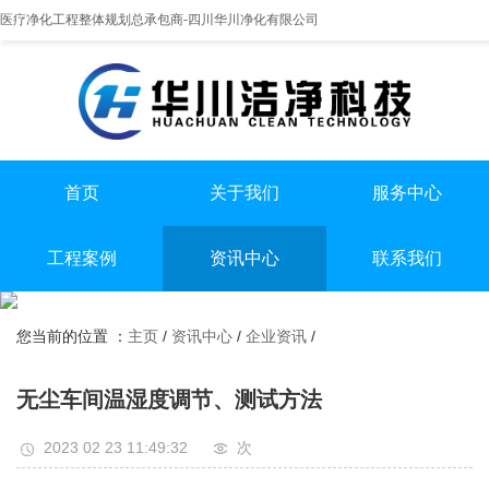
医疗净化工程整体规划总承包商-四川华川净化有限公司
首页
关于我们
服务中心
提供实医疗净化整体解决方案
专业实验室/手术室总包
手术室净化装修
工程案例
资讯中心
联系我们
实验室净化装修
全国服务热线
实验室
行业资讯
无尘车间净化装修
13198551112
您当前的位置 ：
主页
/
资讯中心
/
企业资讯
/
手术室
企业资讯
无尘车间
无尘车间温湿度调节、测试方法
2023 02 23 11:49:32
次