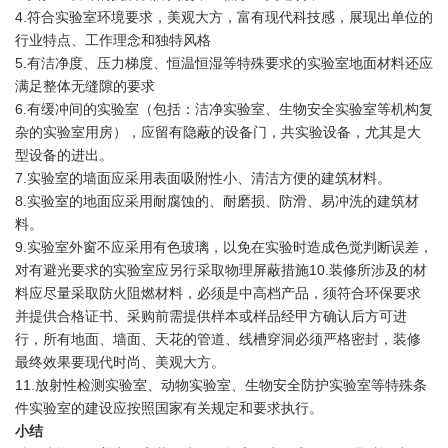
4.符合实验室环境要求，美观大方，富有现代科技感，展现出单位的
行业特点、工作理念和独特风格
5.有洁净度、压力梯度、恒温恒湿等特殊要求的实验室地面材料还应
满足整体无缝隙的要求
6.有缓冲间的实验室（包括：洁净实验室、生物安全实验室等机构复
杂的实验室用房），应留有隐蔽的设备门，共实验设备，尤其是大
型设备的进出。
7.实验室的墙面应采用表面吸附性小、清洁方便的建筑材料。
8.实验室的地面应采用耐腐蚀的、耐磨损、防滑、易冲洗的建筑材
料。
9.实验室外窗不应采用有色玻璃，以免在实验时造成色觉判断误差，
对有避光要求的实验室应另行采取物理屏蔽措施10.装修所涉及的材
料应尽量采取防火阻燃材料，必须是中高档产品，须符合环保要求
并提供合格证书、采购前需提供样本或样品经甲方确认后方可进
行，所有地面、墙面、天花的管道、线槽穿洞必须严格密封，装修
最终效果要现代时尚、美观大方。
11.放射性检测实验室、动物实验室、生物安全防护实验室等特殊条
件实验室的建设应按照国家有关规定和要求执行。
小结