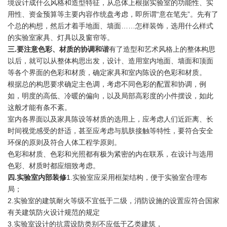
境设计成什么风格和造型特征，从总体上根据实验室的功能性、实
用性、资金预算等主要内容作统盘考虑，即所谓“意在笔先”。先有了
个总的构想，然后才着手地面、墙面……怎样装饰，选用什么样式
的实验室家具、灯具以及窗帘等。
三.要注意色彩、材质的协调和谐
有了造型和艺术风格上的整体构思
以后，就可以从整体构思出发，设计、造用室内地面、墙面和顶面
等各个界面的色彩和材质，确定家具和室内陈设的色彩和材质。
根据总的构思要求确定主色调，考虑不同色彩的配置和协调，例
如，明度的高低、冷暖的偏向，以及局部高彩度的小件摆设，如此
这般才能有条不紊。
室内各界面以及家具陈设等材质的选用上，应考虑人们近距离、长
时间视觉感受的舒适，甚至应考虑与肌肤接触等特性，要符合安全
环保的原则及符合人体工程学原则。
色彩和材质、色彩和光照都有极为紧密的内在联系，在设计与选用
色彩、材质时都应细致考虑。
四.实验室内部装修
1.实验室应采用框架结构，便于实验室合理布
局；
2.实验室的建筑耐火等级不宜低于二级，消防设施的设置应符合国家
有关建筑防火设计规范的规定
3.实验室设计的抗震设防类别不应低于乙类建筑，