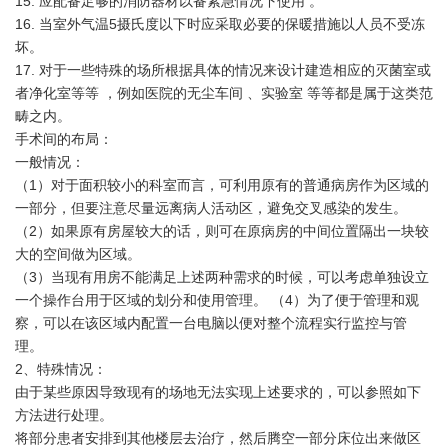
15. 应配备足够的消防器材以备紧急情况下使用 。
16. 当室外气温5摄氏度以下时应采取必要的保暖措施以人员不受冻
坏。
17. 对于一些特殊的场所根据具体的情况来设计建造相应的灭菌室或
者净化室等等 ，例如医院的无尘车间 、实验室 等等都是属于这类范
畴之内。
手术间的布局：
一般情况：
（1）对于面积较小的科室而言，可利用原有的普通病房作为区域的
一部分，但要注意尽量远离病人活动区，避免交叉感染的发生。
（2）如果原有房屋较大的话，则可在原病房的中间位置隔出一块较
大的空间做为区域。
（3）当现有用房不能满足上述两种需求的时候，可以考虑单独设立
一个操作台用于区域的划分和使用管理。 （4）为了便于管理和观
察，可以在该区域内配置一台电脑以便对整个流程实行监控与管
理。
2、特殊情况：
由于某些原因导致现有的场地无法实现上述要求的，可以参照如下
方法进行处理。
将部分患者安排到其他楼层去治疗，然后腾空一部分床位出来做区