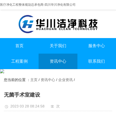
医疗净化工程整体规划总承包商-四川华川净化有限公司
首页
关于我们
服务中心
提供实医疗净化整体解决方案
专业实验室/手术室总包
手术室净化装修
工程案例
资讯中心
联系我们
实验室净化装修
全国服务热线
实验室
行业资讯
无尘车间净化装修
13198551112
您当前的位置 ：
主页
/
资讯中心
/
企业资讯
/
手术室
企业资讯
无尘车间
无菌手术室建设
2023 03 28 08:24:58
次