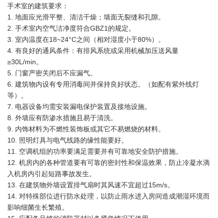
手术室的建筑要求：
1. 地面应光滑平整、清洁干燥；墙面无裂缝和孔隙。
2. 手术室内空气洁净度符合GBZ1的规定。
3. 室内温度在18~24°C之间（相对湿度小于80%）。
4. 有良好的通风条件：有排风系统或采用机械加压送风量
≥30L/min。
5. 门窗严密关闭后不应漏气。
6. 建筑物内设有专用消毒间并保持良好状态。（如配有紫外线灯
等）。
7. 电器设备均需安装漏电保护装置及接地设施。
8. 外墙应有防渗水措施且易于清洗。
9. 内饰材料为不燃性装饰板或其它不易燃烧的材料。
10. 照明灯具与电气线路的缘性能要好。
11. 空调机组的功率要满足需要并有可靠地安全防护措施。
12. 机房内的各种管道要有可靠的密封性和保温效果，防止冷凝水滴
入机房内引起短路事故发生。
13. 在建筑物外墙设置排气扇时其风速不宜超过15m/s。
14. 对特殊部位进行防水处理，以防止雨水进入房间造成潮湿环境而
影响细菌生长繁殖。