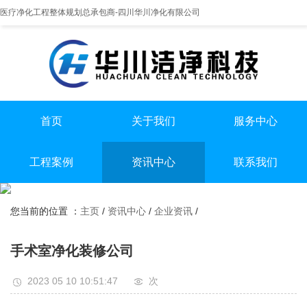
医疗净化工程整体规划总承包商-四川华川净化有限公司
首页
关于我们
服务中心
提供实医疗净化整体解决方案
专业实验室/手术室总包
手术室净化装修
工程案例
资讯中心
联系我们
实验室净化装修
全国服务热线
实验室
行业资讯
无尘车间净化装修
13198551112
您当前的位置 ：
主页
/
资讯中心
/
企业资讯
/
手术室
企业资讯
无尘车间
手术室净化装修公司
2023 05 10 10:51:47
次