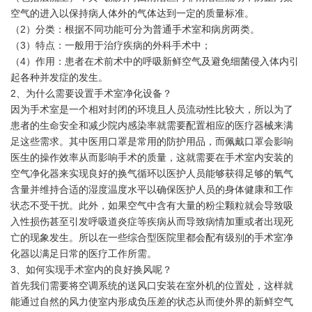
空气的进入以保持病人体外的气体达到一定的质量标准。
（2）分类：根据不同功能可分为普通手术室和病房两类。
（3）特点：一般用于治疗疾病的外科手术中；
（4）作用：患者在术前术中的呼吸新鲜空气及避免细菌侵入体内引
起各种并发症的发生。
2、为什么需要设置手术室净化设备？
因为手术室是一个相对封闭的环境且人员流动性比较大，所以为了
患者的生命安全和减少院内感染率就需要配置相应的医疗器械来满
足这些需求。其中医用口罩是常用的防护用品，而佩戴口罩会影响
医生的操作效率从而影响手术的质量，这就需要在手术室内安装的
空气净化器来实现良好的换气循环以医护人员能够获得足够的氧气
含量并维持合适的湿度温度水平以确保医护人员的身体健康和工作
状态不受干扰。此外，如果空气中含有大量的粉尘颗粒就会导致吸
入性损伤甚至引发呼吸道炎症等疾病从而导致病情加重或者出现死
亡的现象发生。所以在一些综合型医院里都会配有级别的手术室净
化器以满足日常的医疗工作所需。
3、如何实现手术室内的良好换风呢？
首先我们需要将空调系统的送风口安装在室外机的位置处，这样就
能通过自然的风力使室内形成负压差的状态从而使外界的新鲜空气