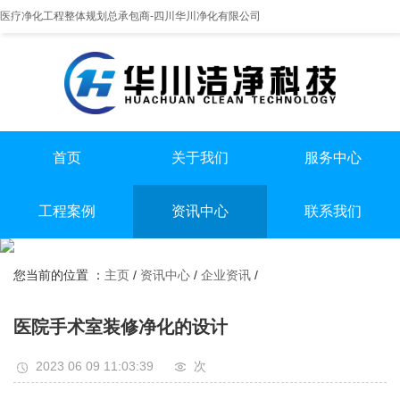
医疗净化工程整体规划总承包商-四川华川净化有限公司
首页
关于我们
服务中心
提供实医疗净化整体解决方案
专业实验室/手术室总包
手术室净化装修
工程案例
资讯中心
联系我们
实验室净化装修
全国服务热线
实验室
行业资讯
无尘车间净化装修
13198551112
您当前的位置 ：
主页
/
资讯中心
/
企业资讯
/
手术室
企业资讯
无尘车间
医院手术室装修净化的设计
2023 06 09 11:03:39
次