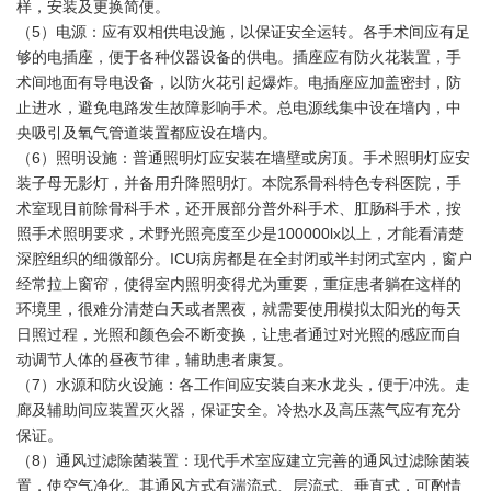
样，安装及更换简便。
（5）电源：应有双相供电设施，以保证安全运转。各手术间应有足
够的电插座，便于各种仪器设备的供电。插座应有防火花装置，手
术间地面有导电设备，以防火花引起爆炸。电插座应加盖密封，防
止进水，避免电路发生故障影响手术。总电源线集中设在墙内，中
央吸引及氧气管道装置都应设在墙内。
（6）照明设施：普通照明灯应安装在墙壁或房顶。手术照明灯应安
装子母无影灯，并备用升降照明灯。本院系骨科特色专科医院，手
术室现目前除骨科手术，还开展部分普外科手术、肛肠科手术，按
照手术照明要求，术野光照亮度至少是100000lx以上，才能看清楚
深腔组织的细微部分。ICU病房都是在全封闭或半封闭式室内，窗户
经常拉上窗帘，使得室内照明变得尤为重要，重症患者躺在这样的
环境里，很难分清楚白天或者黑夜，就需要使用模拟太阳光的每天
日照过程，光照和颜色会不断变换，让患者通过对光照的感应而自
动调节人体的昼夜节律，辅助患者康复。
（7）水源和防火设施：各工作间应安装自来水龙头，便于冲洗。走
廊及辅助间应装置灭火器，保证安全。冷热水及高压蒸气应有充分
保证。
（8）通风过滤除菌装置：现代手术室应建立完善的通风过滤除菌装
置，使空气净化。其通风方式有湍流式、层流式、垂直式，可酌情