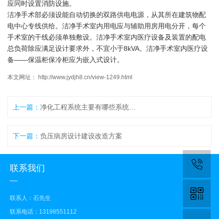
应同时设置消防设施。
洁净手术部必须设能自动切换的双路供电电源，从其所在建筑物配
电中心专线供给。洁净手术室内用电应与辅助用房用电分开，每个
手术室的干线必须单独敷设。洁净手术室内医疗设备及装置的配电
总负荷除应满足设计要求外，不宜小于8kVA。洁净手术室内医疗设
备——保温柜保冷柜应为嵌入式设计。
本文网址： http://www.jydjh8.cn/view-1249.html
上一篇：
净化工程系统主要有哪些系统组成
下一篇：
负压病房设计建设改造方案
联系我们
联系人：石先生
联系电话：13198551112