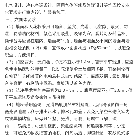
电气设计、净化空调设计、医用气体管线及终端设计等均应按专业
化要求进行室内设计与装修施工。
三、六面体要求
（1）墙面和天花板采用可隔音、坚实、光滑、无空隙、放火、防
湿、易清洁的材料。颜色采用淡蓝、淡绿为宜。观片灯及药品柜、
操作台等应设在墙内。墙面与平顶，墙面与地面及不同的墙面与墙
面相交处的阴（阳）角，宜做成小圆角构造（R≧50mm），以避免
积尘，方便清扫。
（2）门应宽大、无门槛，净宽不宜小于1.4m，便于平车出进，应避
免使用易摆动的弹簧门，以防气流使尘土及细菌飞扬。宜采用设有
自动延时关闭装置的电动悬挂式自动感应门。窗应双层，最好用铝
合金窗框，有利防尘保温。窗玻璃以茶色为宜。
（3）洁净手术室的净高宜为2.8－3m，走廊宽度应不少于2.5m，便
于平车运转及避免来往人员碰撞。
（4）地应采用坚硬、光滑易刷洗的材料建造。地面稍倾斜向一角，
低处设地漏，利于排出污水，排水孔加盖，以免污染空气进入室内
或被异物堵塞。应做到平整、光滑、耐磨、耐腐蚀（酸、碱、
药）、易清洁，可选用橡胶、聚氨酯涂料、树脂类板材等，少接
缝，可避免污物及细菌的堆积，耐污易洁，脚感舒适，花纹款式多