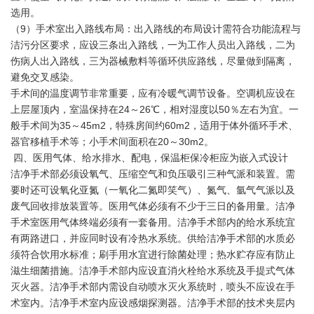
选用。
（9）手术室出入路线布局：出入路线的布局设计需符合功能流程与
洁污分区要求，应设三条出入路线，一为工作人员出入路线，二为
伤病人出入路线，三为器械敷料等循环供应路线，尽量做到隔离，
避免交叉感染。
手术间的温度调节非常重要，应有冷暖气调节设备。空调机应设在
上层屋顶内，室温保持在24～26℃，相对湿度以50％左右为宜。一
般手术间为35～45m2，特殊房间约60m2，适用于体外循环手术、
器官移植手术等；小手术间面积在20～30m2。
四、医用气体、给水排水、配电，保温柜保冷柜应为嵌入式设计
洁净手术部必须设氧气、压缩空气和负压吸引三种气派和装置。需
要时还可设氧化亚氮（一氧化二氮即笑气）、氮气、氩气气派以及
废气回收排放装置等。医用气体必须有不少于三日的备用量。洁净
手术室医用气体终端必须有一套备用。洁净手术部内的给水系统宜
有两路进口，并应同时设有冷热水系统。供给洁净手术部的水质必
须符合饮用水标准；刷手用水宜进行除菌处理；热水贮存应有防止
滋生细菌措施。洁净手术部内应设直消火栓给水系统及手提式气体
灭火器。洁净手术部内需设自动喷水灭火系统时，喷头不应设在手
术室内。洁净手术室内应设感烟探测器。洁净手术部的技术夹层内