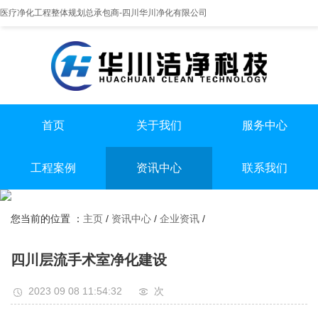
医疗净化工程整体规划总承包商-四川华川净化有限公司
首页
关于我们
服务中心
提供实医疗净化整体解决方案
专业实验室/手术室总包
手术室净化装修
工程案例
资讯中心
联系我们
实验室净化装修
全国服务热线
实验室
行业资讯
无尘车间净化装修
13198551112
您当前的位置 ：
主页
/
资讯中心
/
企业资讯
/
手术室
企业资讯
无尘车间
四川层流手术室净化建设
2023 09 08 11:54:32
次