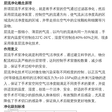
层流净化概念原理
所谓层流手术室净化，就是将手术室的空气通过过滤器净化，然后
采用层流超净装置，控制空气的流通方向，使气流从洁净度高的区
域流向洁净度低的区域，并带走排出空气中的尘埃颗粒和细菌等污
染物。
层流是一股细小、薄层的气流，以均匀的流速向同一方向输送，手
术室内温度可控制在22℃-26℃，湿度可控制在40%-60%之间。现多
采用垂直层流净化技术。
作用意义
层流手术室净化就是利用空气洁净技术，通过建立科学的人、物分
配流程以及严格的分层管理，达到控制手术室微粒数量，减少感
染，保证手术过程中的安全。
层流净化技术可以对微生物污染采取不同程度的控制，以正压气流
(对等级低且相邻的洁净区域压力为+10-15Pa)防止外来污染物的进
入，保证了手术室空间空气洁净度能满足不同类手术的要求，并提
供适宜的温度、湿度，创造一个洁净、安全、舒适的手术室环境，
使手术尽可能少的损伤病人身体组织，有效预防术后感染，尤其是
降低了手术切口的感染率，保证病人术后能更快更好地恢复。
净化级别标准