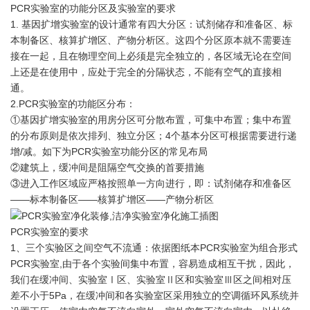
PCR实验室的功能分区及实验室的要求
1. 基因扩增实验室的设计通常有四大分区：试剂储存和准备区、标
本制备区、核算扩增区、产物分析区。这四个分区原本就不需要连
接在一起，且在物理空间上必须是完全独立的，各区域无论在空间
上还是在使用中，应处于完全的分隔状态，不能有空气的直接相
通。
2.PCR实验室的功能区分布：
①基因扩增实验室的用房分区可分散布置，可集中布置；集中布置
的分布原则是依次排列、独立分区；4个基本分区可根据需要进行递
增/减。如下为PCR实验室功能分区的常见布局
②建筑上，缓冲间是阻隔空气交换的首要措施
③进入工作区域应严格按照单一方向进行，即：试剂储存和准备区
——标本制备区——核算扩增区——产物分析区
PCR实验室的要求
1、三个实验区之间空气不流通：依据图纸本PCR实验室为组合形式
PCR实验室,由于各个实验间集中布置，容易造成相互干扰，因此，
我们在缓冲间、实验室Ⅰ区、实验室Ⅱ区和实验室Ⅲ区之间相对压
差不小于5Pa，在缓冲间和各实验室区采用独立的空调循环风系统并