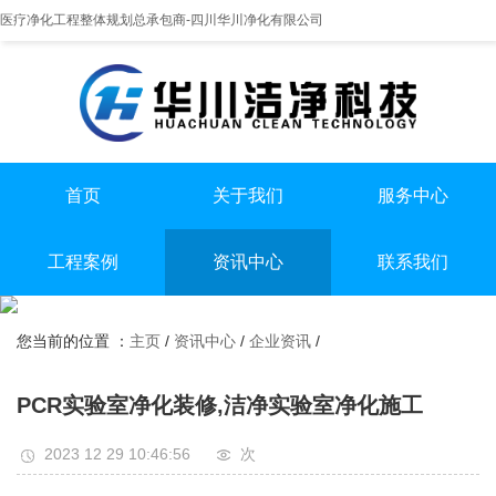
医疗净化工程整体规划总承包商-四川华川净化有限公司
首页
关于我们
服务中心
提供实医疗净化整体解决方案
专业实验室/手术室总包
手术室净化装修
工程案例
资讯中心
联系我们
实验室净化装修
全国服务热线
实验室
行业资讯
无尘车间净化装修
13198551112
您当前的位置 ：
主页
/
资讯中心
/
企业资讯
/
手术室
企业资讯
无尘车间
PCR实验室净化装修,洁净实验室净化施工
2023 12 29 10:46:56
次