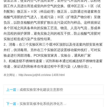
设置正压，使室内空气不流向室外，室外空气不流向室内，以杜绝
因工作人员进出而造成室内外空气的交换。缓冲区正压＞Ⅰ区（试
剂配制）微正压＞Ⅱ区（样品处理）微正压，以防通过传递窗将含
核酸气溶胶的空气进入，造成污染；Ⅲ区（扩增及产物分析）呈微
负压，以防含核酸的气溶胶扩散出去污染试剂与样品。这样就保证
各个区域之间具备单向的实验工艺流、物流、人流与气流，形成单
向流程的保护屏障，避免实验之间的相互干扰，防止核酸气溶胶对
实验过程造成污染产生假性结果。
2、消毒：在三个实验区和三个缓冲区顶部以及传送窗内部安装有紫
外灯，供消毒用。另外在三个实验区还设置移动紫外线灯，可对实
验桌进行局部消毒。PCR实验室家具，实验台，通风柜厂家
3、机械连锁不锈钢传递窗：试剂和标本通过机械连锁不锈钢传递窗
传递，保证试剂和标本在传递过程中不受污染（人物分流）。
本文网址： http://www.jydjh8.cn/view-1408.html
上一篇：
成都实验室净化建设注意那些
下一篇：
实验室装修净化系统的净化方法是什么