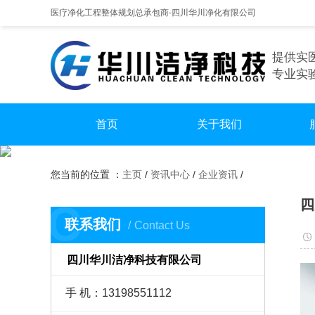
医疗净化工程整体规划总承包商-四川华川净化有限公司
提供实
专业实
首页
关于我们
手
您当前的位置 ：
主页
/
资讯中心
/
企业资讯
/
实
四
C
无尘
联系我们
Contact Us
四川华川洁净科技有限公司
手 机：13198551112