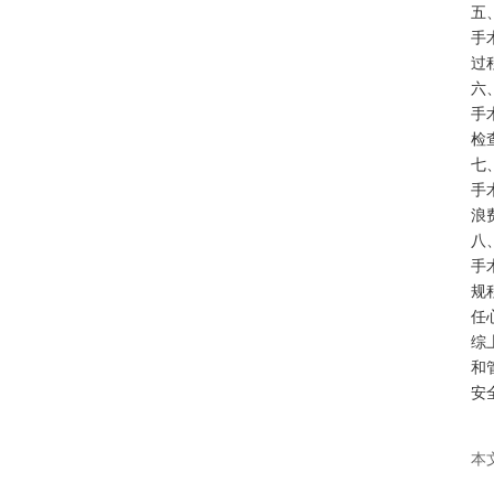
五
手
过
六
手
检
七
手
浪
八
手
规
任
综
和
安
本文