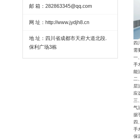
邮 箱：282863345@qq.com
网 址：http://www.jydjh8.cn
地 址：四川省成都市天府大道北段.
四
保利广场3栋
需
一
手
能
二
层
应
三
气
据
四
手
保