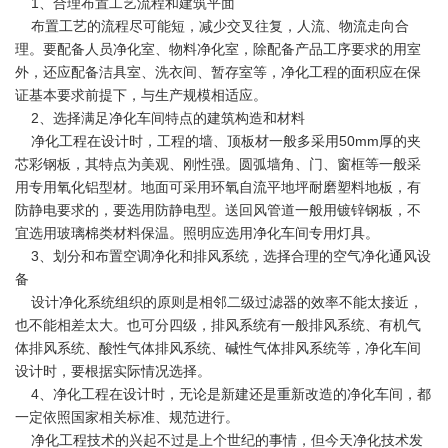
1、合理布置工艺流程和建筑平面
布置工艺的流程尽可能短，减少交叉往复，人流、物流走向合
理。要配备人员净化室、物料净化室，除配备产品工序要求的用室
外，还应配备洁具室、洗衣间、暂存室等，净化工程的面积应在保
证基本要求前提下，与生产规模相适应。
2、选择满足净化车间特点的建筑构造和材料
净化工程在设计时，工程的墙、顶板材一般多采用50mm厚的夹
芯彩钢板，其特点为美观、刚性强。圆弧墙角、门、窗框等一般采
用专用氧化铝型材。地面可采用环氧自流平地坪耐磨塑料地板，有
防静电要求的，要选用防静电型。送回风管道一般用镀锌钢板，不
宜选用玻璃棉类材料保温。照明应选用净化车间专用灯具。
3、划分和布置空调净化和排风系统，选择合理的空气净化通风设
备
设计净化系统组织的原则是相邻二级过滤器的效率不能太接近，
也不能相差太大。也可分四级，排风系统有一般排风系统、有机气
体排风系统、酸性气体排风系统、碱性气体排风系统等，净化车间
设计时，要根据实际情况选择。
4、净化工程在设计时，无论是新建还是重新改造的净化车间，都
一定依照国家相关标准、规范进行。
净化工程技术的兴起不过是上个世纪的事情，但今天净化技术发