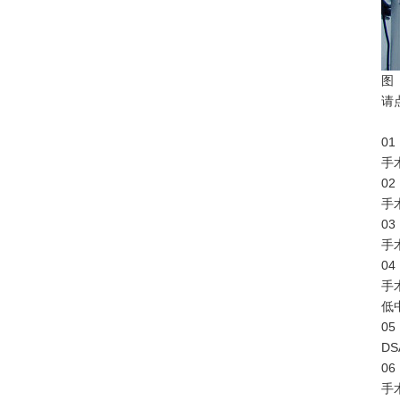
图
请
01
手
02
手
03
手
04
手
低
05
D
06
手