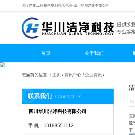
医疗净化工程整体规划总承包商-四川华川净化有限公司
提供实
专业实
首页
关于我们
手
您当前的位置 ：
主页
/
资讯中心
/
企业资讯
/
实
洁
C
无尘
联系我们
Contact Us
四川华川洁净科技有限公司
医
源
手 机：13198551112
下