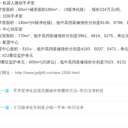
：
机器人微创手术室
术室面积：60m²+辅房面积180m²：（II级净化级），
报价224万元/间。
：
日间手术室
术室面积：140m²(IV级净化级)，低中高挡装修报价分别是8136、8798、
：
中心供应室
应室面积：770m²，低中高挡装修报价分别是3961、4814、5275，单位
：
配置中心
置中心面积：310㎡，低中高挡装修报价分别是4193、5037、5471，单
：
ICU重症监护单元
CU重症监护单元：600m²(20床位)，低中高挡装修报价分别是7023、8131
网址： http://www.jydjh8.cn/view-1558.html
上一篇：
手术室净化实现无菌操作有哪些方法–华川洁净科技
下一篇：
十万级净化车间多少钱一平米–华川洁净