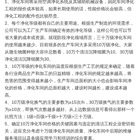
1、净化车间将采用空调净化系统及其辅助机械设备，因此车间净化
工程的报价成本较高，如果长期使用的话，性能价格比会较高，但
净化工程的配件也比较昂贵。
2、每个净化等级都有自己的主要用途。根据生产制造的环境需求，
公司可以为工厂生产车间确定有效的净化等级，这样公司也可以节
省大量的成本或资源。就现阶段净化领域而言，三十万级净化车间
的使用越来越少。目前很多的生产车间大多采用10万级净化。大家
从微生物菌种较大容许总数看，10万个清洁沉降细菌为10。30万级
净化清洁沉降细菌为30。
3、10万等级的净化车间的温度应根据生产工艺的规定来确定，随着
各行业商品生产和加工的日益精细，净化车间的规定越来越高，将
危害的范围变得越来越小，生产车间总面积的大小也会影响车间净
化的价格，净化车间的总面积越大，建设时间越长，建设成本越
高。
4、10万级净化换气的主要参数为≥15次/h，30万级换气的主要参数
为≥10次，即换气次数越多越好。从上边数据信息可看得出那样一个
比照方法：1级>百级>千级>十万级>三十万级。
5、确定10万净化车间价格的关键因素与选定的清洁工程企业密切相
关，还应充分考虑十万级净化车间的质量、净化车间中后期的维修
服务项目以及各级应用学习和培训的综合要素。