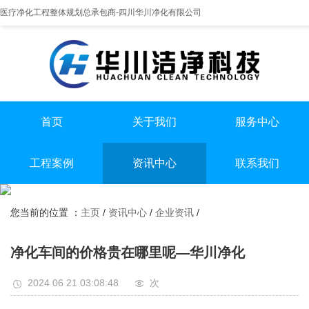
医疗净化工程整体规划总承包商-四川华川净化有限公司
首页
关于我们
服务中心
提供实医疗净化整体解决方案
专业实验室/手术室总包
手术室净化装修
工程案例
资讯中心
联系我们
实验室净化装修
全国服务热线
实验室
行业资讯
无尘车间净化装修
13198551112
您当前的位置 ：
主页
/
资讯中心
/
企业资讯
/
手术室
企业资讯
无尘车间
净化车间的价格贵在哪里呢—华川净化
2024 06 21 03:08:48
次