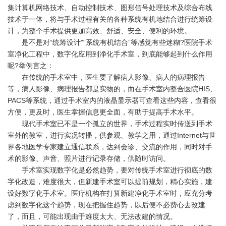
集计算机网络技术、自动控制技术、图形信号处理技术及综合布线
技术于一体，将与手术过程有关的各种系统有机地结合进行统筹设
计，为整个手术提供更加高效、舒适、安全、便利的环境。
是不是对“统筹设计”“系统有机结合”等感觉有些迷糊
?
医院手术
室净化工程中，数字化应用到净化手术室，到底能够起到什么作用
呢
?
举例言之：
在传统的手术室中，医生要了解病人影像、病人的病理报告
等，病人影像、病理报告都是实物的，而在手术室内整合医院HIS、
PACS等系统，通过手术室内的液晶显示器可查看这些内容，查看很
方便，更及时，医生掌握信息更全面，有助于提高手术水平。
现代手术室已不是一个孤立的世界，手术过程实时传送到手术
室外的教室，进行实况转播，供参观、教学之用，通过Internet与世
界各地医学专家建立通信联系，达到会诊、交流的作用，同时对手
术的影像、声音、照片进行记录存储，供随时访问。
手术室实现数字化是必然趋势，要对传统手术室进行彻底的数
字化改造，难度很大，但新建手术室可以提前规划，精心实施，建
设好数字化手术室。医疗机构在打算新建净化手术室时，应充分考
虑到数字化这个趋势，现在把握住趋势，以后便不必费心去改建
了，而且，可能出现由于难度太大、无法改建的情况。