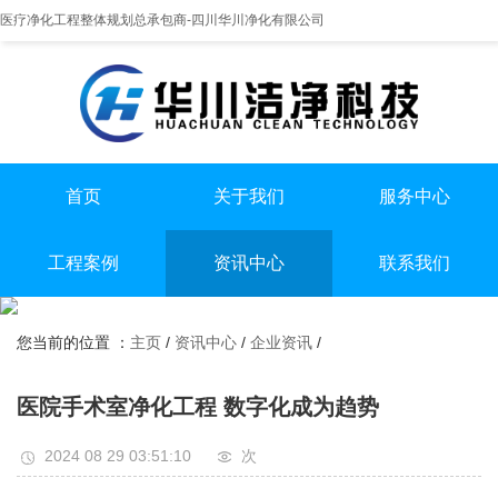
医疗净化工程整体规划总承包商-四川华川净化有限公司
首页
关于我们
服务中心
提供实医疗净化整体解决方案
专业实验室/手术室总包
手术室净化装修
工程案例
资讯中心
联系我们
实验室净化装修
全国服务热线
实验室
行业资讯
无尘车间净化装修
13198551112
您当前的位置 ：
主页
/
资讯中心
/
企业资讯
/
手术室
企业资讯
无尘车间
医院手术室净化工程 数字化成为趋势
2024 08 29 03:51:10
次