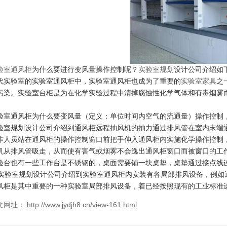
验室通风柜
为什么要进行变风量操作控制呢？
实验室规划
设计公司介绍如
代实验室的实验室通风柜中，实验室通风柜也成为了重要的
实验室家具
之
污染。实验室台柜是为在化学实验过程中清掉腐蚀性化学气体和有毒烟雾
。
验室通风柜为什么要变风量（定义：单位时间内空气的流通量）操作控制
验室规划设计公司介绍到通风柜远程抽风机的抽力通过排风管在室内末端
作人员站在通风柜的操作控制窗口前把手伸入通风柜内实施化学操作控制
机从排风管吸走，从而使有害气或烟雾不会逸出通风柜窗口而被窗口的工
验台也有一些工作台是不锈钢的，桌面需要铺一块桌垫，桌垫通过接点线
验室规划设计公司介绍到实验室通风柜内安装有各局部排风设备，例如
风柜是其中重要的一种实验室局部排风设备，着已经按照现有的工业标准
网址： http://www.jydjh8.cn/view-161.html