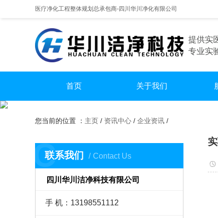
医疗净化工程整体规划总承包商-四川华川净化有限公司
提供实
专业实
首页
关于我们
手
您当前的位置 ：
主页
/
资讯中心
/
企业资讯
/
实
实
C
无尘
联系我们
Contact Us
四川华川洁净科技有限公司
手 机：13198551112