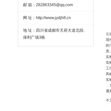
邮 箱：282863345@qq.com
网 址：http://www.jydjh8.cn
地 址：四川省成都市天府大道北段.
实
保利广场3栋
现
的
质
实
实
工
风
实
实
通
本文