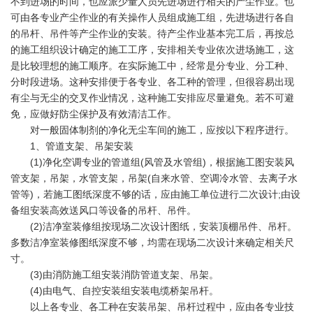
不到进场的时间，也应派少量人员先进场进行相关的产尘作业。也
可由各专业产尘作业的有关操作人员组成施工组，先进场进行各自
的吊杆、吊件等产尘作业的安装。待产尘作业基本完工后，再按总
的施工组织设计确定的施工工序，安排相关专业依次进场施工，这
是比较理想的施工顺序。在实际施工中，经常是分专业、分工种、
分时段进场。这种安排便于各专业、各工种的管理，但很容易出现
有尘与无尘的交叉作业情况，这种施工安排应尽量避免。若不可避
免，应做好防尘保护及有效清洁工作。
对一般固体制剂的净化无尘车间的施工，应按以下程序进行。
1、管道支架、吊架安装
(1)净化空调专业的管道组(风管及水管组)，根据施工图安装风
管支架，吊架，水管支架，吊架(自来水管、空调冷水管、去离子水
管等)，若施工图纸深度不够的话，应由施工单位进行二次设计;由设
备组安装高效送风口等设备的吊杆、吊件。
(2)洁净室装修组按现场二次设计图纸，安装顶棚吊件、吊杆。
多数洁净室装修图纸深度不够，均需在现场二次设计来确定相关尺
寸。
(3)由消防施工组安装消防管道支架、吊架。
(4)由电气、自控安装组安装电缆桥架吊杆。
以上各专业、各工种在安装吊架、吊杆过程中，应由各专业技