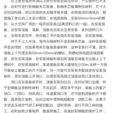
在上述管道的吊顶以上部分全部安装完毕后，产尘操作已不太
多，此时可进行彩钢板夹芯装修。彩钢夹芯板属刚性材料，尺寸大
且怕划怕撞，所以安装的先后顺序很关键。在彻底清扫场地后，根
据施工单位的二次设计图纸，在地面画线，安装50mm×5mm的槽
铝，从大空间厂房的一端开始安装(远离进料口的一端)，先安装墙
板，后安装顶板。墙板、顶板先后依次交替安装，直到进料口为
止，全部安装完毕。有些施工书中提倡先安装顶板，后安装墙板。
对于不上人吊顶，室内分隔材料不是彩钢夹芯板，这种安装顺
序是合理的，但如果用夹芯板做装修材料，这种安装行不通。因为
墙板上下均需安装50mm×25mm的槽铝，而槽铝和地面应锚固紧
密，若先安装顶板，在安装墙板时易划坏顶板且墙板无法插人上下
槽铝中。在安装墙板时，靠墙墙板应离土建墙至少20m,这样一方面
可吸收土建施工的尺寸误差，另一方面可安装有关配线管在安装顶
板时，需在顶板上开洞口，以便安装高级过滤器送风口及排风口。
洞口宜在装板前开好，顶板安装到位后，应封好洞口边缘。对
于彩钢板这类刚性材料，不应起拱，调至水平为好。墙板上的窗户
洞口、门洞口、回风洞口、传递窗洞口等，尽可能利用板的尺寸模
数，既美观又省料。在此过程中需和电线配管、消防工种、去离子
水管及压缩空气管工种密切配合，适时穿插，进行不同工种的施
工。此时如有少量电焊、氩弧焊施工，应做好彩钢板的保护工作，