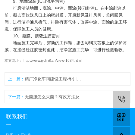
9、地面涂装(以自流平为例)
打磨清洁地面，底涂、中涂、面涂(镘刀刮涂)。在中涂刮涂以
前，撕去高效送风口上的密封膜，开启新风及排风阀，关闭回风
阀，进行洁净通风换气，排除有害气体，改善中涂、面涂的施工环
境，保障施工人员的健康。
10、撕膜、接缝注胶密封
地面施工完毕后，穿新的工作鞋，撕去彩钢夹芯板上的保护薄
膜，在接缝处注胶密封至此，洁净室施工完毕，可进行检测验收。
本文网址： http://www.jydjh8.cn/view-1634.html
上一篇：
药厂净化车间建设工程-华川净化
下一篇：
无菌服怎么灭菌？有效方法及步骤解析
联系我们
联系人：石先生