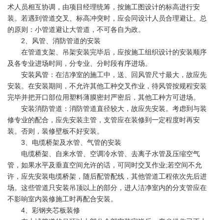
术人员相互协调，由项目经理统筹，按施工图设计的标高进行安
装。若遇到管道交叉、标高冲突时，应会同设计人员合理避让。总
的原则：小管道避让大管道，不可各自为政。
2、风管、消防管道的安装
在管道支架、吊架安装完毕后，应按施工组织设计的安装顺序
及各专业进场时间，分专业、分时段有序进场。
安装风管：在洁净室的施工中，送、回风管尺寸最大，故应先
安装。在安装期间，不允许其他工种交叉作业，待风管按规程安装
完毕并把开口部位用塑料薄膜密封严密后，其他工种方可进场。
安装消防管道：消防管道直径较大，故应先安装。考虑到与装
修专业的配合，应先安装主管，支管应在装修到一定程度时再安
装。否则，装修壁板不好安装。
3、电缆桥架及水管、气管的安装
电缆桥架、自来水管、空调冷水管、去离子水管及压缩空气
管，如果水平及垂直空间允许的话，可同时交叉作业;若空间不允
许，应先安装电缆桥架，随后配管配线，其他管道工程依次先后进
场。这些管道只安装吊顶以上的部分，进人洁净室内的分支管应在
不影响室内装修施工时再配合安装。
4、彩钢夹芯板装修