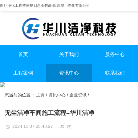
医疗净化工程整体规划总承包商-四川华川净化有限公司
首页
关于我们
服务中心
提供实医疗净化整体解决方案
专业实验室/手术室总包
手术室净化装修
工程案例
资讯中心
联系我们
实验室净化装修
全国服务热线
实验室
行业资讯
无尘车间净化装修
13198551112
您当前的位置 ：
主页
/
资讯中心
/
企业资讯
/
手术室
企业资讯
无尘车间
无尘洁净车间施工流程–华川洁净
2024 11 07 08:48:27
次