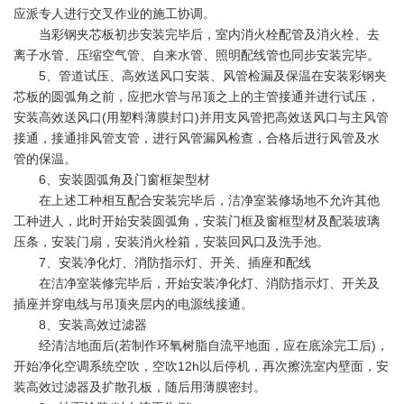
应派专人进行交叉作业的施工协调。
当彩钢夹芯板初步安装完毕后，室内消火栓配管及消火栓、去
离子水管、压缩空气管、自来水管、照明配线管也同步安装完毕。
5、管道试压、高效送风口安装、风管检漏及保温在安装彩钢夹
芯板的圆弧角之前，应把水管与吊顶之上的主管接通并进行试压，
安装高效送风口(用塑料薄膜封口)并用支风管把高效送风口与主风管
接通，接通排风管支管，进行风管漏风检查，合格后进行风管及水
管的保温。
6、安装圆弧角及门窗框架型材
在上述工种相互配合安装完毕后，洁净室装修场地不允许其他
工种进人，此时开始安装圆弧角，安装门框及窗框型材及配装玻璃
压条，安装门扇，安装消火栓箱，安装回风口及洗手池。
7、安装净化灯、消防指示灯、开关、插座和配线
在洁净室装修完毕后，开始安装净化灯、消防指示灯、开关及
插座并穿电线与吊顶夹层内的电源线接通。
8、安装高效过滤器
经清洁地面后(若制作环氧树脂自流平地面，应在底涂完工后)，
开始净化空调系统空吹，空吹12h以后停机，再次擦洗室内壁面，安
装高效过滤器及扩散孔板，随后用薄膜密封。