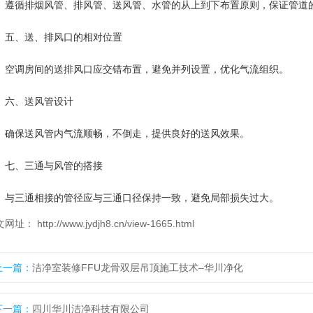
循排烟风管、排风管、送风管、水管的从上到下布置原则，保证管道
、送、排风口的相对位置
调房间的送排风口应交错布置，避免并列设置，优化气流组织。
、送风管设计
保送风管内气流顺畅，不倒走，提供良好的送风效果。
、三通与风管的搭接
三通相接的管径应与三通口径保持一致，避免局部损失过大。
网址： http://www.jydjh8.cn/view-1665.html
上一篇：
洁净室装修FFU龙骨双层吊顶施工技术–华川净化
下一篇：
四川华川洁净科技有限公司