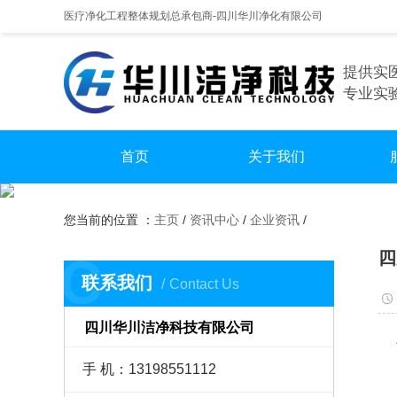
医疗净化工程整体规划总承包商-四川华川净化有限公司
提供实
专业实
首页
关于我们
手
您当前的位置 ：
主页
/
资讯中心
/
企业资讯
/
实
四
C
无尘
联系我们
Contact Us
四川华川洁净科技有限公司
在
手 机：13198551112
一