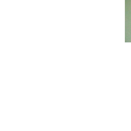
二
换
排
三
确
四