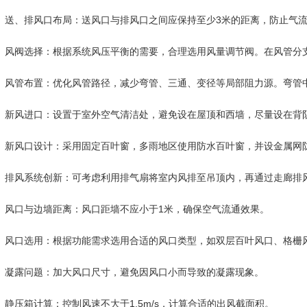
、排风口布局：送风口与排风口之间应保持至少3米的距离，防止气流
阀选择：根据系统风压平衡的需要，合理选用风量调节阀。在风管分支
管布置：优化风管路径，减少弯管、三通、变径等局部阻力源。弯管中心
风进口：设置于室外空气清洁处，避免设在屋顶和西墙，尽量设在背阴
风口设计：采用固定百叶窗，多雨地区使用防水百叶窗，并设金属网
风系统创新：可考虑利用排气扇将室内风排至吊顶内，再通过走廊排风
口与边墙距离：风口距墙不应小于1米，确保空气流通效果。
口选用：根据功能需求选用合适的风口类型，如双层百叶风口、格栅
露问题：加大风口尺寸，避免因风口小而导致的凝露现象。
压箱计算：控制风速不大于1.5m/s，计算合适的出风截面积。