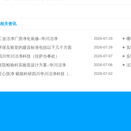
相关资讯
工业洁净厂房净化装修–华川洁净
哪
2026-07-29
环保实验室的建设标准包括以下几个方面
实
2026-07-29
四川华川洁净科技（拉萨办事处）
实
2026-07-07
医院检验科实验室设计方案–华川洁净
洁
2026-07-06
心筑净 赋能科研四川华川洁净科技（乌鲁木齐办事处）・新疆实验室净化装修
2026-07-02