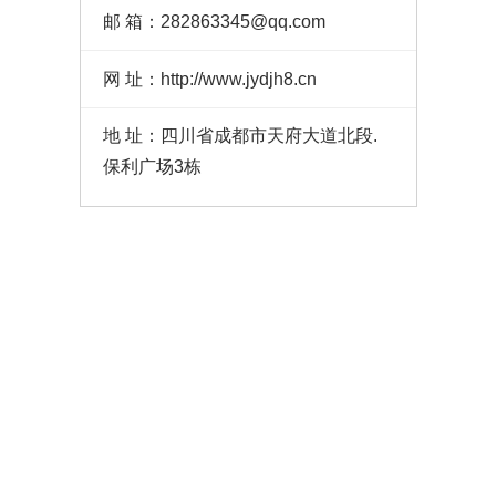
邮 箱：282863345@qq.com
送
网 址：http://www.jydjh8.cn
风
风
地 址：四川省成都市天府大道北段.
保利广场3栋
新
新
排
风
风
凝
静