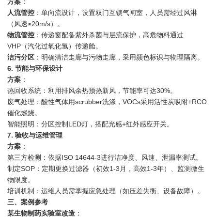
方案
：
人流管控
：单向流设计，设置双门互锁气闸室，人员需经过风淋
（风速≥20m/s）。
物流管控
：传递窗配备紫外杀菌与层流保护，高危物料通过
VHP（汽化过氧化氢）传递舱。
洁污分区
：明确清洁走廊与污物走廊，采用颜色标识与物理隔离。
6. 节能与环保设计
方案
：
热回收系统：利用排风余热预热新风，节能率可达30%。
废气处理：酸性气体用scrubber洗涤，VOCs采用活性炭吸附+RCO
催化燃烧。
智能照明：分区控制LED灯，搭配光感+红外感应开关。
7. 验收与运维管理
方案
：
第三方检测：依据ISO 14644-3进行洁净度、风速、泄漏率测试。
制定SOP：定期更换过滤器（初效1-3月，高效1-3年）、监测微生
物限度。
培训机制：运维人员需掌握应急处理（如压差失衡、设备故障）。
三、案例参考
某生物制药实验室改造
：