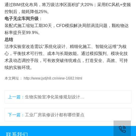
通过BIM优化布局，将万级洁净区面积扩大20%；采用EC风机+变频
控制后，能耗降低25%。
电子无尘车间升级
：
装配式施工缩短工期30天，CFD模拟解决局部涡流问题，颗粒物达
标率提升至99.9%。
总结
洁净实验室改造需以“系统化设计、精细化施工、智能化运维”为核
心，平衡技术可行性、成本与长期效能。通过模拟预判、模块化技
术及动态调控手段，可有效突破传统难点，打造安全、高效、可持
续的实验环境。
本文网址： http://www.jydjh8.cn/view-1682.html
上一篇：
生物实验室净化装修规划设计的指南–华川洁净
下一篇：
工业厂房装修设计都有哪些要点
联系我们