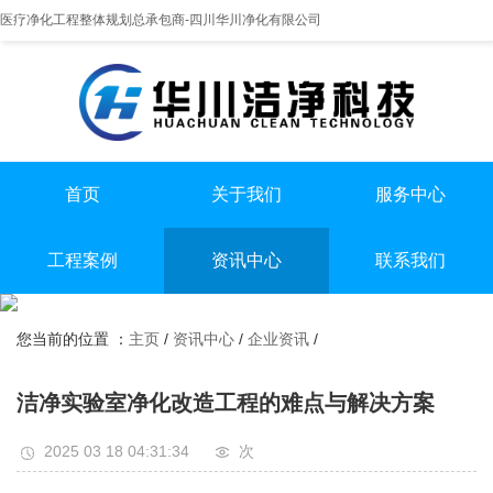
医疗净化工程整体规划总承包商-四川华川净化有限公司
首页
关于我们
服务中心
提供实医疗净化整体解决方案
专业实验室/手术室总包
手术室净化装修
工程案例
资讯中心
联系我们
实验室净化装修
全国服务热线
实验室
行业资讯
无尘车间净化装修
13198551112
您当前的位置 ：
主页
/
资讯中心
/
企业资讯
/
手术室
企业资讯
无尘车间
洁净实验室净化改造工程的难点与解决方案
2025 03 18 04:31:34
次