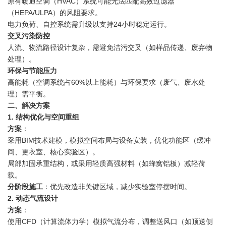
原有暖通空调（HVAC）系统可能无法匹配高效过滤器
（HEPA/ULPA）的风阻要求。
电力负荷、自控系统需升级以支持24小时稳定运行。
交叉污染防控
人流、物流路径设计复杂，需避免洁污交叉（如样品传递、废弃物
处理）。
环保与节能压力
高能耗（空调系统占60%以上能耗）与环保要求（废气、废水处
理）需平衡。
二、解决方案
1. 结构优化与空间重组
方案
：
采用BIM技术建模，模拟空间布局与设备安装，优化功能区（缓冲
间、更衣室、核心实验区）。
局部加固承重结构，或采用轻质高强材料（如蜂窝铝板）减轻荷
载。
分阶段施工
：优先改造非关键区域，减少实验室停摆时间。
2. 动态气流设计
方案
：
使用CFD（计算流体力学）模拟气流分布，调整送风口（如顶送侧