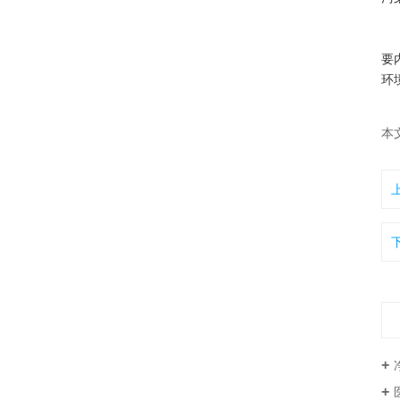
其
要
环
本文