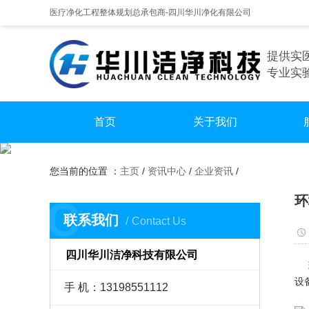
医疗净化工程整体规划总承包商-四川华川净化有限公司
提供实
专业实
首页
关于我们
手
您当前的位置 ：
主页
/
资讯中心
/
企业资讯
/
实
环
C
无尘
联系我们
Contact Us
四川华川洁净科技有限公司
环
设
手 机：13198551112