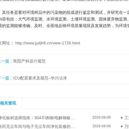
任务是要对环境样品中的污染物的组成进行鉴定和测试，并研究在一定
内容包括：大气环境监测、水环境监测、土壤环境监测、固体废弃物监测
境的监测能够准确、及时、全面地反映环境质量现状及发展趋势，为环境
网址： http://www.jydjh8.cn/view-1726.html
上一篇：
医院产科设计规范
下一篇：
ICU配置要求及规范–华川洁净
相关资讯
净化板材选择指南：304不锈钢/电解钢板/玻镁板的参数对比
工
2026-08-08
医药无尘车间与电子无尘车间净化装修的区别有哪些–华川洁净
万级
2026-08-06