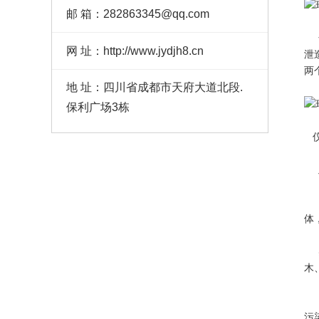
邮 箱：282863345@qq.com
化
网 址：http://www.jydjh8.cn
泄
两
地 址：四川省成都市天府大道北段.
保利广场3栋
此
因
体
实
木
环
污