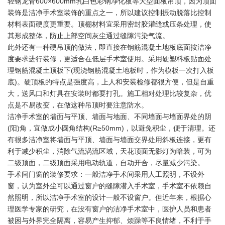
轻钢龙骨600×600mm乳白色彩钢净化板等大型面板吊顶，因为顶面
装饰是洁净手术室装饰的重点之一，所以建议控制振动脱落比控制
材料表面硬度更重要。顶棚材料宜采用密封胶灌缝或压条处理，使
其形成整体，防止上部空间灰尘通过缝隙污染气流。
此外还有一种硬吊顶的做法，即直接在钢筋混凝土地板底面按洁净
度要求进行装修，更适合在低层手术室使用。采用硬塑料板贴面处
理钢筋混凝土顶板下(现浇钢筋混凝土地板时，作为模板一次打入板
底)。硬顶板的特点是强度高，上人和安装检修都很方便，但是自重
大，送风口和灯具在安装时都要打孔。施工相对处理比较复杂，优
点是不易改变，在做这种吊顶时要注意防水。
洁净手术室的墙面与平顶、墙面与地面、不同墙面与墙面界处的阴
(阳)角，宜做成小圆角结构(R≥50mm)，以避免积尘，便于清理。还
有很多洁净室将墙面与平顶、墙面与墙面交界处用斜板连接，更有
利于减少积尘，消除气流涡流区域，天花顶面无影灯为暗装，可为
二级顶面，二级顶面采用电动轨道，自动开合，尽量减少污染。
手术间门窗的装修要求：一般洁净手术间采用人工照明，不设外
窗，认为室外尘可以通过窗户的缝隙潜入手术室，手术室不依赖自
然照明，所以洁净手术室的设计一般不设窗户。但近年来，根据心
理医学专家的研究，在没有窗户的洁净手术室中，医护人员和患者
被困与外界完全隔离，容易产生抑郁、烦躁等不良情绪，不利于手