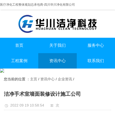
医疗净化工程整体规划总承包商-四川华川净化有限公司
首页
关于我们
服务中心
提供实医疗净化整体解决方案
专业实验室/手术室总包
手术室净化装修
工程案例
资讯中心
联系我们
实验室净化装修
全国服务热线
实验室
行业资讯
无尘车间净化装修
13198551112
您当前的位置 ：
主页
/
资讯中心
/
企业资讯
/
手术室
企业资讯
无尘车间
洁净手术室墙面装修设计施工公司
2022 09 19 10:58:54
次