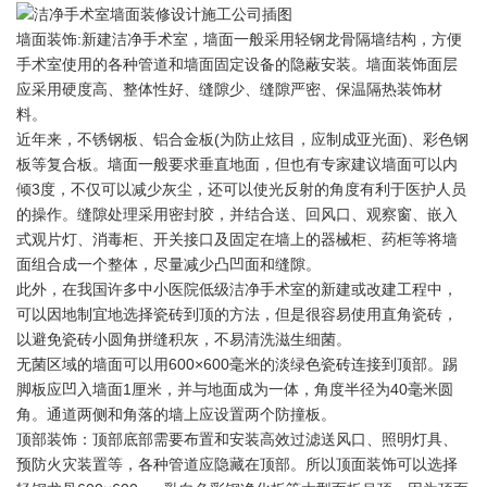
墙面装饰:新建洁净手术室，墙面一般采用轻钢龙骨隔墙结构，方便
手术室使用的各种管道和墙面固定设备的隐蔽安装。墙面装饰面层
应采用硬度高、整体性好、缝隙少、缝隙严密、保温隔热装饰材
料。
近年来，不锈钢板、铝合金板(为防止炫目，应制成亚光面)、彩色钢
板等复合板。墙面一般要求垂直地面，但也有专家建议墙面可以内
倾3度，不仅可以减少灰尘，还可以使光反射的角度有利于医护人员
的操作。缝隙处理采用密封胶，并结合送、回风口、观察窗、嵌入
式观片灯、消毒柜、开关接口及固定在墙上的器械柜、药柜等将墙
面组合成一个整体，尽量减少凸凹面和缝隙。
此外，在我国许多中小医院低级洁净手术室的新建或改建工程中，
可以因地制宜地选择瓷砖到顶的方法，但是很容易使用直角瓷砖，
以避免瓷砖小圆角拼缝积灰，不易清洗滋生细菌。
无菌区域的墙面可以用600×600毫米的淡绿色瓷砖连接到顶部。踢
脚板应凹入墙面1厘米，并与地面成为一体，角度半径为40毫米圆
角。通道两侧和角落的墙上应设置两个防撞板。
顶部装饰：顶部底部需要布置和安装高效过滤送风口、照明灯具、
预防火灾装置等，各种管道应隐藏在顶部。所以顶面装饰可以选择