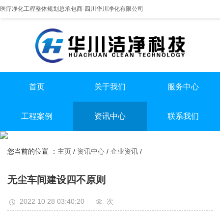
医疗净化工程整体规划总承包商-四川华川净化有限公司
首页
关于我们
服务中心
提供实医疗净化整体解决方案
专业实验室/手术室总包
手术室净化装修
工程案例
资讯中心
联系我们
实验室净化装修
全国服务热线
实验室
行业资讯
无尘车间净化装修
13198551112
您当前的位置 ：
主页
/
资讯中心
/
企业资讯
/
手术室
企业资讯
无尘车间
无尘车间建设四不原则
2022 10 28 03:40:20
次