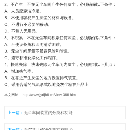
2、不产生：不在无尘车间产生任何灰尘，必须确保以下条件：
A、人员应穿洁净服。
B、不使用容易产生灰尘的材料与设备。
C、不进行不必要的移动。
D、不带入无用品。
3、不积累：不在无尘车间积累任何灰尘，必须确保以下条件：
A、不使设备角和四周清洁困难。
B、无尘车间尽量不暴露风管和管道。
C、遵守标准化净化工作程序。
4、快速去除：快速去除无尘车间内灰尘，必须做到以下几点：
A、增加换气率。
B、在靠近产生灰尘的地方设置排气装置。
C、采用合适的气流形式以避免灰尘粘在产品上
本文网址： http://www.jydjh8.cn/view-388.html
上一篇：
无尘车间装置的分类和功能
下一篇：
医院常见的净化科室有哪些