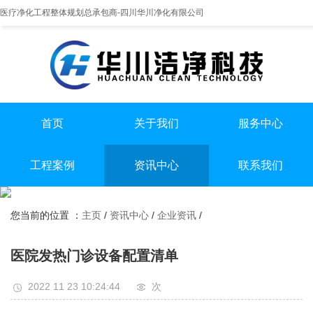
医疗净化工程整体规划总承包商-四川华川净化有限公司
首页
关于我们
服务中心
提供实医疗净化整体解决方案
专业实验室/手术室总包
手术室净化装修
工程案例
资讯中心
联系我们
实验室净化装修
全国服务热线
实验室
行业资讯
无尘车间净化装修
13198551112
您当前的位置 ：
主页
/
资讯中心
/
企业资讯
/
手术室
企业资讯
无尘车间
医院发热门诊设备配置清单
2022 11 23 10:24:44
次