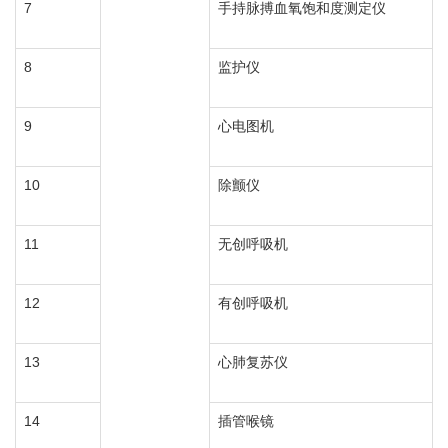
7
手持脉搏血氧饱和度测定仪
8
监护仪
9
心电图机
10
除颤仪
11
无创呼吸机
12
有创呼吸机
13
心肺复苏仪
14
插管喉镜