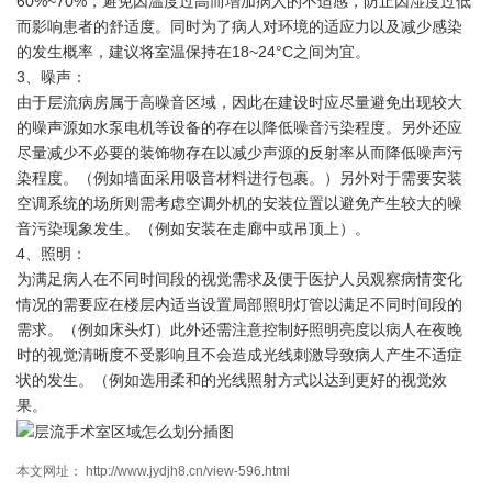
60%~70%，避免因温度过高而增加病人的不适感，防止因湿度过低
而影响患者的舒适度。同时为了病人对环境的适应力以及减少感染
的发生概率，建议将室温保持在18~24°C之间为宜。
3、噪声：
由于层流病房属于高噪音区域，因此在建设时应尽量避免出现较大
的噪声源如水泵电机等设备的存在以降低噪音污染程度。另外还应
尽量减少不必要的装饰物存在以减少声源的反射率从而降低噪声污
染程度。（例如墙面采用吸音材料进行包裹。）另外对于需要安装
空调系统的场所则需考虑空调外机的安装位置以避免产生较大的噪
音污染现象发生。（例如安装在走廊中或吊顶上）。
4、照明：
为满足病人在不同时间段的视觉需求及便于医护人员观察病情变化
情况的需要应在楼层内适当设置局部照明灯管以满足不同时间段的
需求。（例如床头灯）此外还需注意控制好照明亮度以病人在夜晚
时的视觉清晰度不受影响且不会造成光线刺激导致病人产生不适症
状的发生。（例如选用柔和的光线照射方式以达到更好的视觉效
果。
本文网址： http://www.jydjh8.cn/view-596.html