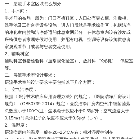
一、层流手术室区域怎么划分
1、手术间：
手术间的布局一般为：门口有换鞋区，入口处有更衣柜、消毒柜、
洗手池及工作台等设备设施；进入门后就是手术操作区，包括洁净
的净化室内腔和洁净舒适的休息室两部分；在休息室内设有沙发或
座椅供患者家属等候时使用，并配有电视、空调等设备设施供患者
家属观看节目或者与患者交流使用。
2、辅助科室：
辅助科室包括检验科（血常规化验室）、放射科（X光机）、供应室
等。
二、层流手术室设计要求：
层流手术室的设计要求主要包括以下几个方面：
1、空气洁净度：
根据《医疗技术临床应用管理办法》的规定，《医院洁净厂房设计
规范》（GB50739-2014）规定：医院洁净厂房内空气中细菌菌落
总数应小于100个/皿；尘埃粒子数应小于0.5颗/升；空气流速大于
0.15m/s时悬浮粒子的浓度不应大于0.5μg/（L·h）。
2、温湿度：
层流病房内的温度一般在20~25°C左右；相对湿度控制在