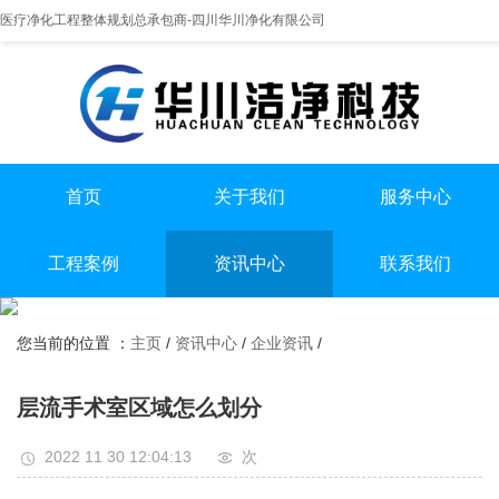
医疗净化工程整体规划总承包商-四川华川净化有限公司
首页
关于我们
服务中心
提供实医疗净化整体解决方案
专业实验室/手术室总包
手术室净化装修
工程案例
资讯中心
联系我们
实验室净化装修
全国服务热线
实验室
行业资讯
无尘车间净化装修
13198551112
您当前的位置 ：
主页
/
资讯中心
/
企业资讯
/
手术室
企业资讯
无尘车间
层流手术室区域怎么划分
2022 11 30 12:04:13
次