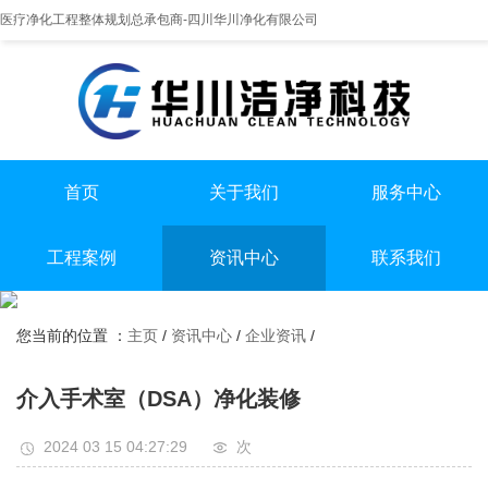
医疗净化工程整体规划总承包商-四川华川净化有限公司
首页
关于我们
服务中心
提供实医疗净化整体解决方案
专业实验室/手术室总包
手术室净化装修
工程案例
资讯中心
联系我们
实验室净化装修
全国服务热线
实验室
行业资讯
无尘车间净化装修
13198551112
您当前的位置 ：
主页
/
资讯中心
/
企业资讯
/
手术室
企业资讯
无尘车间
介入手术室（DSA）净化装修
2024 03 15 04:27:29
次