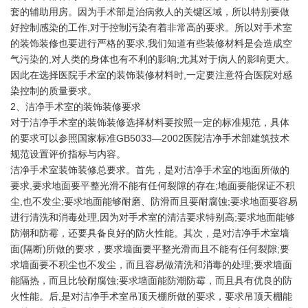
套的辅助用房。因为手术部是治病救人的关键区域，所以特别要做
好控制感染的工作,对于控制污染有着非常高的要求。所以对手术室
的装饰装修也要进行严格的要求,我们知道有些装修材料是会造成空
气污染的,对人类的身体也有不利的影响;尤其对于病人的影响更大。
因此在选择医院手术室的装饰装修材料时,一定要注意符合医院对感
染控制的质量要求。
2、洁净手术室的装饰装修要求
对于洁净手术室的装饰装修选择材料要按照一定的标准规范，具体
的要求可以参照国家标准GB5033—2002医院洁净手术部建筑技术
规范设置评价指标与内容。
洁净手术室装饰装修总要求。首先，是对洁净手术室的地面所做的
要求,要求地面要平整光滑不能有任何裂隙的存在;地面要能保证不积
尘,也不发尘;要求地面能够耐磨、防滑而且要耐腐蚀;要求地面要容易
进行清洗和消毒处理,因为对手术室的清洁要求特别高;要求地面能够
防潮和防霉，还要具备良好的防火性能。其次，是对洁净手术室墙
面(隔断)所做的要求，要求墙面要平整光滑而且不能有任何裂隙;要
求墙面要不积尘也不发尘，而且容易做清洗和消毒的处理;要求墙面
能隔热，而且比较耐腐蚀;要求墙面能防潮防霉，而且具有优良的防
火性能。后,是对洁净手术室吊顶天棚所做的要求，要求吊顶天棚能