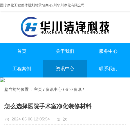
医疗净化工程整体规划总承包商-四川华川净化有限公司
首页
关于我们
服务中心
提供实医疗净化整体解决方案
专业实验室/手术室总包
手术室净化装修
工程案例
资讯中心
联系我们
实验室净化装修
全国服务热线
实验室
行业资讯
无尘车间净化装修
13198551112
您当前的位置 ：
主页
/
资讯中心
/
企业资讯
/
手术室
企业资讯
无尘车间
怎么选择医院手术室净化装修材料
2024 05 06 12:05:54
次