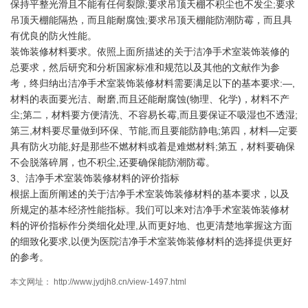
保持平整光滑且不能有任何裂隙;要求吊顶天棚不积尘也不发尘;要求
吊顶天棚能隔热，而且能耐腐蚀;要求吊顶天棚能防潮防霉，而且具
有优良的防火性能。
装饰装修材料要求。依照上面所描述的关于洁净手术室装饰装修的
总要求，然后研究和分析国家标准和规范以及其他的文献作为参
考，终归纳出洁净手术室装饰装修材料需要满足以下的基本要求:—,
材料的表面要光洁、耐磨,而且还能耐腐蚀(物理、化学)，材料不产
尘;第二，材料要方便清洗、不容易长霉,而且要保证不吸湿也不透湿;
第三,材料要尽量做到环保、节能,而且要能防静电;第四，材料—定要
具有防火功能,好是那些不燃材料或着是难燃材料;第五，材料要确保
不会脱落碎屑，也不积尘,还要确保能防潮防霉。
3、洁净手术室装饰装修材料的评价指标
根据上面所阐述的关于洁净手术室装饰装修材料的基本要求，以及
所规定的基本经济性能指标。我们可以来对洁净手术室装饰装修材
料的评价指标作分类细化处理,从而更好地、也更清楚地掌握这方面
的细致化要求,以便为医院洁净手术室装饰装修材料的选择提供更好
的参考。
本文网址： http://www.jydjh8.cn/view-1497.html