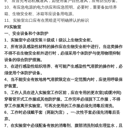
9、 应首先考虑机械通风，如使用窗户自然通风，应有防虫纱窗。
10、有应急电源的电力供应和应急照明。必要时，重要备如培养
箱、生物安全柜、冰箱等应设备用电源。
11、实验室出口应有在黑暗是可明确辨认的标识
P3实验室
一、安全设备和个体防护
1、实验室中必须安装Ⅱ级或Ⅰ级以上生物安全柜。
2、所有涉及感染性材料的操作应在生物安全柜中进行。当这类操作
不得不在生物安全柜外进行时，必须采用个体防护与使用物理抑制
设备的综合防护措施。
3、在进行感染性组织培养、有可能产生感染性气溶胶的操作时，必
须使用个体防护设备。
4、当不能安全有效地将气溶胶限定在一定范围内时，应使用呼吸保
护装置。
5、工作人员在进入实验室工作区前，应在专用的更衣室(或缓冲间)
穿着背开式工作服或其他防护服。工作完毕必须脱下工作服，不得
穿工作服离开实验室。可再次使用的工作服必须先消毒后清洗。
6、工作时必须戴手套（两副为宜）。一-次性手套必须先消毒后丢
弃。
7、在实验室中必须配备有效的消毒剂、腹部消洗剂或生理盐水，且