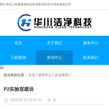
医疗净化工程整体规划总承包商-四川华川净化有限公司
首页
关于我们
服务中心
提供实医疗净化整体解决方案
专业实验室/手术室总包
手术室净化装修
工程案例
资讯中心
联系我们
实验室净化装修
全国服务热线
实验室
行业资讯
无尘车间净化装修
13198551112
您当前的位置 ：
主页
/
资讯中心
/
企业资讯
/
手术室
企业资讯
无尘车间
P2实验室建设
2022 09 11 10:21:31
次