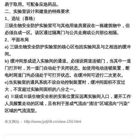
易于取用。可配备应急药品。
二、实验室设计和建造的特殊要求
1、选址（喜格）
三级生物安全防护实验室可与其他用途房屋设在一栋建筑物中，但
必须自成一区。该区通过隔离门与公共走廊或公共部位相隔。
2、平面布局
a) 三级生物安全防护实验室的核心区包括实验间及与之相连的缓冲
间。
b) 缓冲间形成进入实验间的通道。必须设两道连锁门，当其中一道
门打开时，另一道门自动处于关闭状态。如使用电动连锁装置，断
电时两道门均必须处于可打开状态。在缓冲间可进行二次更衣。
c)当实验室的通风系统不设自动控制装置时，缓冲间面积不宜过
大，不宜超过实验间面积的八分之一。
d) Ⅱ级或Ⅲ级生物安全柜的安装位置应远离实验间入口，避开工作
人员频繁走动的区域，且有利于形成气流由“清洁”区域流向“污染”
区域的气流流型。
本文网址： http://www.jydjh8.cn/view-150.html