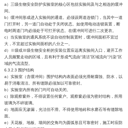
a）三级生物安全防护实验室的核心区包括实验间及与之相连的缓冲
间。
b）缓冲间形成进入实验间的通道。必须设两道连锁门，当其中一道
门打开时，另一道门自动处于关闭状态。如使用电动连锁装置，断
电时两道门均必须处于可打开状态。在缓冲间可进行二次更衣。
c）当实验室的通风系统不设自动控制装置时，缓冲间面积不宜过
大，不宜超过实验间面积的八分之一。
d）Ⅱ级或Ⅲ级生物安全柜的安装位置应远离实验间入口，避开工作
人员频繁走动的区域，且有利于形成气流由“清洁”区域流向“污染”区
域的气流流型。
6.3.2.3 围护结构
a）实验室（含缓冲间）围护结构内表面必须光滑耐腐蚀、防水，以
易于消毒清洁。所有缝隙必须加以可靠密封。
b）实验室内所有的门均可自动关闭。
c）除观察窗外，不得设置任何窗户。观察窗必须为密封结构，所用
玻璃为不碎玻璃。
d）地面应无渗漏，光洁但不滑。不得使用地砖和水磨石等有缝隙地
面。
e）天花板、地板、墙间的交角均为圆弧形且可靠密封，施工时应防