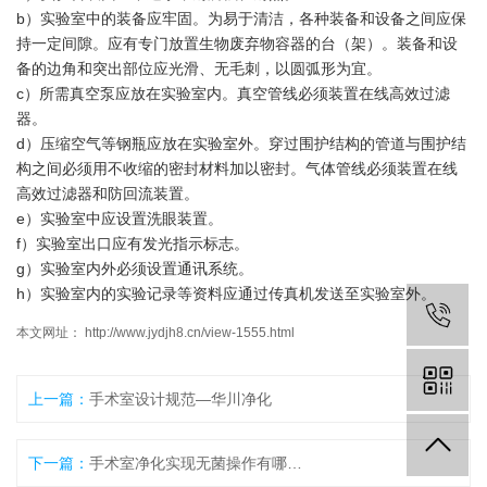
b）实验室中的装备应牢固。为易于清洁，各种装备和设备之间应保
持一定间隙。应有专门放置生物废弃物容器的台（架）。装备和设
备的边角和突出部位应光滑、无毛刺，以圆弧形为宜。
c）所需真空泵应放在实验室内。真空管线必须装置在线高效过滤
器。
d）压缩空气等钢瓶应放在实验室外。穿过围护结构的管道与围护结
构之间必须用不收缩的密封材料加以密封。气体管线必须装置在线
高效过滤器和防回流装置。
e）实验室中应设置洗眼装置。
f）实验室出口应有发光指示标志。
g）实验室内外必须设置通讯系统。
h）实验室内的实验记录等资料应通过传真机发送至实验室外。
本文网址： http://www.jydjh8.cn/view-1555.html
上一篇：
手术室设计规范—华川净化
下一篇：
手术室净化实现无菌操作有哪些方法–华川洁净科技