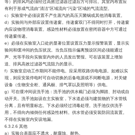
等）的排风均必须经过高效过滤器过滤后方可排出。其室内布置应
有利于形成气流由“清洁”区域流向“污染”区域的气流流型。
c）实验室中必须设置不产生蒸汽的高压灭菌锅或其他消毒装置。
d）实验间与外部应设置传递窗。传递窗双门不得同时打开，传递窗
内应设物理消毒装置。感染性材料必须放置在密闭容器中方可通过
传递窗传递。
e）必须在实验室入口处的显著位置设置压力显示报警装置，显示实
验间和缓冲间的负压状况。当负压指示偏离预设区间必须能通过
声、光等手段向实验室内外的人员发出警报。可在该装置上增加
送、排风高效过滤器气流阻力的显示。
f）实验室启动工作期间不能停电。应采用双路供电电源。如难以实
现，则应安装停电时可自动切换的后备电源或不间断电源，对关键
设备（生物安全柜、通风橱、排气罩以及照明等）供电。
g）可在缓冲间设洗手池：洗手池的供水截门必须为脚踏、肘动或自
动开关。洗手池如设在主实验室，下水道必须与建筑物的下水管线
分离，且有明显标志。下水必须经过消毒处理。洗手池仅供洗手
用，不得向内倾倒任何感染性材料。供水管必须安装防回流装置。
不得在实验室内安设地漏。
6.3.2.6 其他
a）实验台表面应不透水，耐腐蚀、耐热。