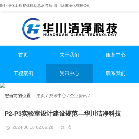
医疗净化工程整体规划总承包商-四川华川净化有限公司
首页
关于我们
服务中心
提供实医疗净化整体解决方案
专业实验室/手术室总包
手术室净化装修
工程案例
资讯中心
联系我们
实验室净化装修
全国服务热线
实验室
行业资讯
无尘车间净化装修
13198551112
您当前的位置 ：
主页
/
资讯中心
/
企业资讯
/
手术室
企业资讯
无尘车间
P2-P3实验室设计建设规范—华川洁净科技
2024 06 18 02:06:28
次