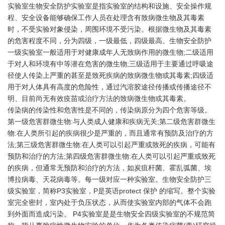
实验室生物安全防护实验室是指实验室的结构和设施、安全操作规
程、安全设备能够确保工作人员在处理含有致病微生物及其毒素
时，不受实验对象侵染，周围环境不受污染。根据微生物及其毒素
的危害程度不同，分为四级，一级最低，四级最高。生物安全防护
一级实验室一般适用于对健康成年人无致病作用的微生物;二级适用
于对人和环境有中等潜在危害的微生物;三级适用于主要通过呼吸途
径使人传染上严重的甚至是致死疾病的致病微生物或其毒素;四级适
用于对人体具有高度的危险性，通过汽溶胶途径传播或传播途径不
明、目前尚无有效疫苗或治疗方法的致病微生物或其毒素。
传染病的传染性和危害性是不同的，传染病原分为四个危害等级。
第一级危害群微生物:与人类成人健康和疾病无关;第二级危害群微生
物:在人类所引起的疾病很少是严重的，而且通常有预防及治疗的方
法;第三级危害群微生物:在人类可以引起严重或致死的疾病，可能有
预防和治疗的方法;第四级危害群微生物:在人类可以引起严重或致死
的疾病，但通常无预防和治疗的方法，如炭疽杆菌、霍乱弧菌、埃
博拉病毒、天花病毒等。每一级对应一种实验室。生物安全防护三
级实验室，简称P3实验室，P是英语protect 保护 的缩写。整个实验
室完全密封，室内处于负压状态，从而使实验室内部的气体不会跑
到外面而造成污染。 P4实验室是是生物安全四级实验室的不规范简