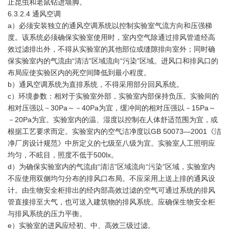
止昆虫和老鼠钻进墙脚。
6.3.2.4 通风空调
a）必须安装独立的通风空调系统以控制实验室气流方向和压强梯
度。该系统必须确保实验室使用时，室内空气除通过排风管道经高
效过滤排出外，不得从实验室的其他部位或缝隙排向室外；同时确
保实验室内的气流由“清洁”区域流向“污染”区域。进风口和排风口的
布局应使实验区内的死空间降低到最小程度。
b）通风空调系统为直排系统，不得采用部分回风系统。
c）环境参数：相对于实验室外部，实验室内部保持负压。实验间的
相对压强以－30Pa～－40Pa为宜，缓冲间的相对压强以－15Pa～
－20Pa为宜。实验室内的温、湿度以控制在人体舒适范围为宜，或
根据工艺要求而定。实验室内的空气洁净度以GB 50073—2001《洁
净厂房设计规范》中所定义的七级至八级为宜。实验室人工照明应
均匀，不眩目，照度不低于500lx。
d）为确保实验室内的气流由“清洁”区域流向“污染”区域，实验室内
不应使用双侧均匀分布的排风口布局。不应采用上送上排的通风设
计。由生物安全柜排出的经内部高效过滤的空气可通过系统的排风
管直接排至大气，也可送入建筑物的排风系统。应确保生物安全柜
与排风系统的压力平衡。
e）实验室的进风应经初、中、高效三级过滤。