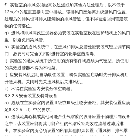
f）实验室的排风必须经高效过滤或加其他方法处理后，以不低于
12m／s的速度直接向空中排放。该排风口应远离系统进风口位置。
处理后的排风也可排入建筑物的排风管道，但不得被送回到该建筑
物的任何部位。
g）进风和排风高效过滤器必须安装在实验室设在围护结构上的风口
里，以避免污染风管。
h）实验室的通风系统中，在进风和排风总管处应安装气密型调节阀
门，必要时可完全关闭以进行室内化学熏蒸消毒。
i）实验室的通风系统中所使用的所有部件均必须为气密型。所使用
的高效过滤器不得为木框架。
j）应安装风机启动自动联锁装置，确保实验室启动时先开排风机后
开送风机。关闭时先关送风机后关排风机。
k）不得在实验室内安装分体空调器。
6.3.2.5 安全装置及特殊设备
a）必须在主实验室内设置Ⅱ级或Ⅲ级生物安全柜。其安装位置应满
足6.3.2.5 d）中的要求。
b）连续流离心机或其他可能产生气溶胶的设备应置于物理抑制设备
之中，该装置应能将其可能产生的气溶胶经高效过滤器过滤后排
出。在实验室内所必须设置的所有其他排风装置（通风橱、排气罩