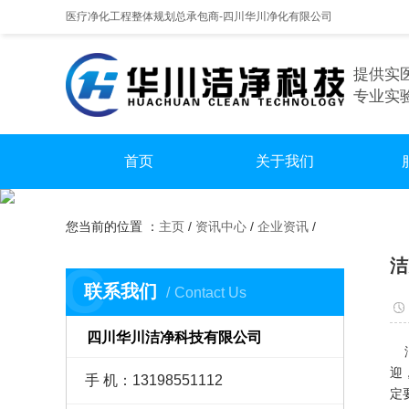
医疗净化工程整体规划总承包商-四川华川净化有限公司
提供实
专业实
首页
关于我们
手
您当前的位置 ：
主页
/
资讯中心
/
企业资讯
/
实
洁
C
无尘
联系我们
Contact Us
四川华川洁净科技有限公司
洁
迎
手 机：13198551112
定