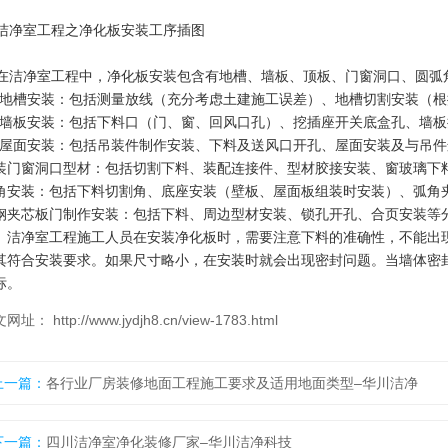
洁净室工程中，净化板安装包含有地槽、墙板、顶板、门窗洞口、圆弧
槽安装：包括测量放线（充分考虑土建施工误差）、地槽切割安装（根
板安装：包括下料口（门、窗、回风口孔）、挖插座开关底盒孔、墙板
面安装：包括吊装件制作安装、下料及送风口开孔、屋面安装及与吊件
装门窗洞口型材：包括切割下料、装配连接件、型材胶接安装、窗玻璃下
角安装：包括下料切割角、底座安装（壁板、屋面板组装时安装）、弧角
钢夹芯板门制作安装：包括下料、周边型材安装、锁孔开孔、合页安装等
净室工程施工人员在安装净化板时，需要注意下料的准确性，不能出现
其符合安装要求。如果尺寸略小，在安装时就会出现密封问题。当墙体密
标。
网址： http://www.jydjh8.cn/view-1783.html
上一篇：
各行业厂房装修地面工程施工要求及适用地面类型–华川洁净
下一篇：
四川洁净室净化装修厂家–华川洁净科技