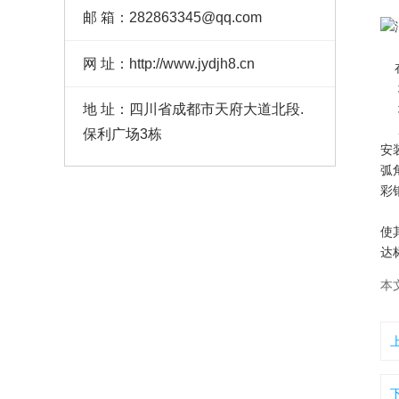
邮 箱：282863345@qq.com
网 址：http://www.jydjh8.cn
在
地
墙
地 址：四川省成都市天府大道北段.
屋
保利广场3栋
安
弧
彩
洁
使
达
本文