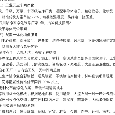
二）工业无尘车间净化
级、千级、万级、十万级洁净厂房，适配半导体电子、精密仪器、化妆品、
，相比传统方案节能 22%，精准控温湿度、防静电、控压差。
级半导体无尘车间
三）配套一体化增值服务
用中心供氧、负压吸引、设备带、洁净传递窗、风淋室、不锈钢器械柜定
、华川五大核心竞争优势
. 资质齐全，合规无忧，验收全程护航
备净化工程总包全套资质，施工、材料、空调系统全部符合国家医疗、工
、卫健委、药监部门，解决医院、诊所验收卡壳难题，大量基层卫生院、
. 自有工厂 + 自有施工队，无中间商差价
主生产洁净复合彩钢板、送风装置、不锈钢洁净柜体，材料直供项目现场
，同等配置性价比优于同行 20% 以上。
. 定制化节能净化方案，降低长期运营成本
弃通用标准化模板，根据场地面积、使用场景、人流布局一对一设计气流组织；
配热回收净化空调，稳定控制室内压差、温湿度、菌落数，大幅降低医院
. 全川极速售后响应机制
足成都总部，覆盖绵阳、德阳、宜宾、雅安、金川、巴中、达州、南充、泸