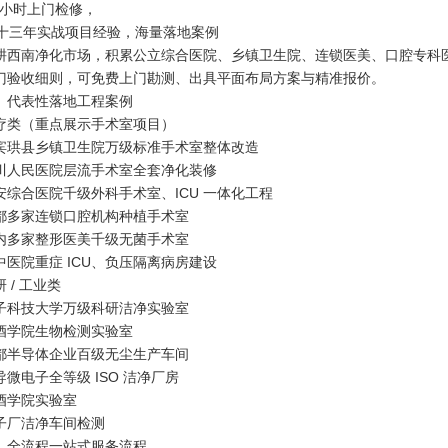
4 小时上门检修，
. 十三年实战项目经验，海量落地案例
耕西南净化市场，积累公立综合医院、乡镇卫生院、连锁医美、口腔专科
门验收细则，可免费上门勘测、出具平面布局方案与精准报价。
、代表性落地工程案例
疗类（重点展示手术室项目）
宾珙县乡镇卫生院万级标准手术室整体改造
川人民医院层流手术室全套净化装修
安综合医院千级外科手术室、ICU 一体化工程
都多家连锁口腔机构种植手术室
内多家整形医美千级无菌手术室
中医院重症 ICU、负压隔离病房建设
 / 工业类
子科技大学万级科研洁净实验室
酒学院生物检测实验室
都半导体企业百级无尘生产车间
导微电子全等级 ISO 洁净厂房
酒学院实验室
子厂洁净车间检测
、全流程一站式服务流程