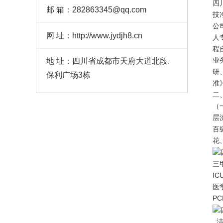
四
邮 箱：282863345@qq.com
技
公
网 址：http://www.jydjh8.cn
人
程
业
地 址：四川省成都市天府大道北段.
研
保利广场3栋
准
二
（
层
百
花
三
I
医
P
洁