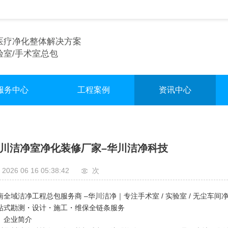
医疗净化整体解决方案
验室/手术室总包
服务中心
工程案例
资讯中心
术室净化装修
实验室
行业资讯
验室净化装修
手术室
企业资讯
川洁净室净化装修厂家–华川洁净科技
车间净化装修
无尘车间
2026 06 16 05:38:42
次
南全域洁净工程总包服务商 –华川洁净｜专注手术室 / 实验室 / 无尘车间
站式勘测・设计・施工・维保全链条服务
、企业简介