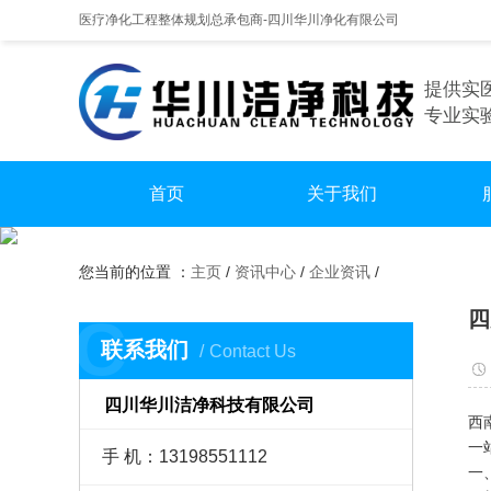
医疗净化工程整体规划总承包商-四川华川净化有限公司
提供实
专业实
首页
关于我们
手
您当前的位置 ：
主页
/
资讯中心
/
企业资讯
/
实
四
C
无尘
联系我们
Contact Us
四川华川洁净科技有限公司
西
一
手 机：13198551112
一