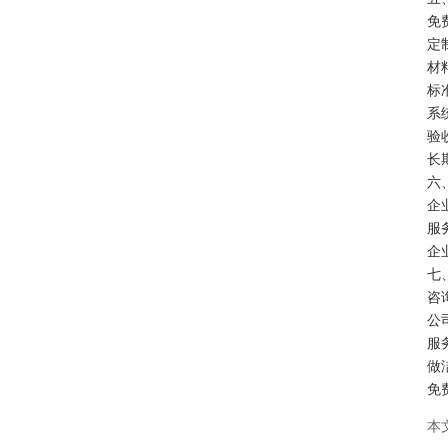
免
定
材
标
系
验
长
六
企
服
企
七
咨询
公
服
做
免
本文