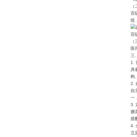
（
百
统
百
（
医
三
1
具
构
2
自
一
3
摒
搭
4
立