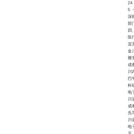
2
5
深
部
四
医
宜
金
雅
成
川
巴
科研
电
川
成
先
川
电
五