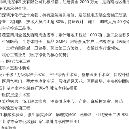
川华川洁净科技有限公司扎根成都，注册资金 2000 万元，是西南地区
净化总承包企业。
司深耕净化行业十余载，持有建筑装饰装修、建筑机电安装全套施工资质，通过
专业工程团队，技术人员占比超 80%，持证设计、施工、调试人员 40
自主管控施工品质。
务覆盖四川全省及西南周边省市，累计落地工程超 1000 项，施工总面积
、生物医药、半导体电子、食品 GMP 厂房等多元客户，严格遵循《医院洁净手
》，全程协助院感、卫健委、药监第三方验收，一次通过率行业领先。
、核心主营业务（医疗净化为核心优势）
一）医疗洁净工程
流手术室整体装修
级 / 千级 / 万级标准手术室、三甲综合手术室、整形医美手术室、口
、医用气密门、手术室净化空调、层流送风天花、医用吊塔、中央控制面
甲医院层流手术室
CU 监护病房、负压隔离病房、消毒供应中心、产房、麻醉恢复室、换药
学实验室专项工程
CR 核酸实验室、微生物实验室、病理实验室、检验科、生物安全二级 BS
净实验室