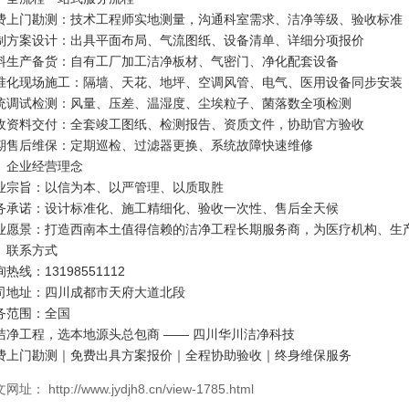
费上门勘测：技术工程师实地测量，沟通科室需求、洁净等级、验收标准
制方案设计：出具平面布局、气流图纸、设备清单、详细分项报价
料生产备货：自有工厂加工洁净板材、气密门、净化配套设备
准化现场施工：隔墙、天花、地坪、空调风管、电气、医用设备同步安装
统调试检测：风量、压差、温湿度、尘埃粒子、菌落数全项检测
收资料交付：全套竣工图纸、检测报告、资质文件，协助官方验收
期售后维保：定期巡检、过滤器更换、系统故障快速维修
、企业经营理念
业宗旨：以信为本、以严管理、以质取胜
务承诺：设计标准化、施工精细化、验收一次性、售后全天候
业愿景：打造西南本土值得信赖的洁净工程长期服务商，为医疗机构、生
、联系方式
热线：13198551112
司地址：四川成都市天府大道北段
务范围：全国
洁净工程，选本地源头总包商 —— 四川华川洁净科技
费上门勘测｜免费出具方案报价｜全程协助验收｜终身维保服务
网址： http://www.jydjh8.cn/view-1785.html