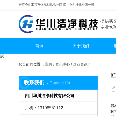
医疗净化工程整体规划总承包商-四川华川净化有限公司
提供实
专业实
首页
关于我们
手
您当前的位置 ：
主页
/
资讯中心
/
企业资讯
/
实
匠
C
无尘
联系我们
Contact Us
四川华川洁净科技有限公司
实
疆
手 机：13198551112
响