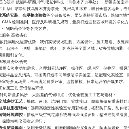
川华川洁净科技乌鲁木齐办事处，扎根乌鲁木齐，辐射全疆各地州，专
化系统安装、合规整改验收
等全链条服务。团队深耕新疆市场，熟知本地气候
、CMA 检测准则、医疗及科研相关规范，量身打造适配西域环境的净化
、生物医药企业等各类客户。
土服务 高效省心
托属地化运营优势，我们实现现场勘测、方案设计、施工建造、系统调
吉、石河子、伊犁、库尔勒、喀什、阿克苏等全疆区域，省去异地沟通、
项目顺利交付。
学布局 分区合规
据实验室功能需求，合理划分洁净区、操作区、缓冲区、储物区、排风
规避样品交叉污染。可按需打造不同等级洁净实验室，适配理化实验室、
验室等多元场景，全面满足资质评审、监督抽检、日常运营的合规要求。
区专属工艺 无惧复杂环境
对新疆多风沙、大温差的气候特点，优化全套施工工艺与选材：
域密封工艺
：墙体、吊顶、洁净门窗、管线接口、阴阳角做多重密封处
寒抗形变结构
：选用高稳定性实验室专用彩钢板，搭配防开裂、防伸缩
能环境调控
：搭载三级空气过滤系统与恒温恒湿设备，精准控制温湿度
，保障精密仪器稳定运行；
业洁净地面
：采用无缝防腐、耐磨耐酸碱的洁净地坪，防水抗老化，便