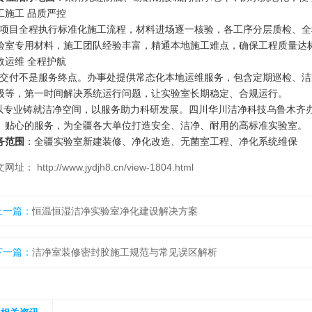
工施工 品质严控
目全程执行标准化施工流程，材料进场逐一核验，各工序分层质检、全
验室专用材料，施工团队经验丰富，精通本地施工难点，确保工程质量达
效运维 全程护航
付不是服务终点。办事处提供常态化本地运维服务，包含定期巡检、洁
级等，第一时间解决系统运行问题，让实验室长期稳定、合规运行。
专业铸就洁净空间，以服务助力科研发展。四川华川洁净科技乌鲁木齐办
、贴心的服务，为全疆各大单位打造安全、洁净、耐用的高标准实验室。
务范围
：全疆实验室新建装修、净化改造、无菌室工程、净化系统维保
网址： http://www.jydjh8.cn/view-1804.html
上一篇：
恒温恒湿洁净实验室净化建设解决方案
下一篇：
洁净室装修密封胶施工规范与常见误区解析