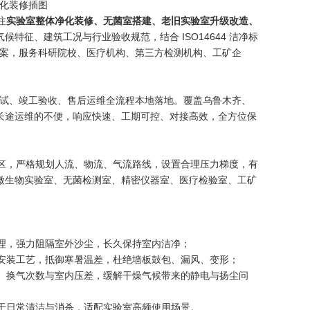
注
实验室整体净化装修、无菌室搭建、老旧实验室升级改造、
特征、建筑工况与行业验收规范，结合 ISO14644 洁净标
方案，服务科研院校、医疗机构、第三方检测机构、工矿企
试、竣工验收、售后运维全流程本地落地。覆盖乌鲁木齐、
长途运维的不便，响应快速、工期可控、对接高效，全方位保
区，严格规划人流、物流、气流路线，设置合理压力梯度，有
微生物实验室、无菌检测室、精密仪器室、医疗检验室、工矿
理，强力阻隔室外沙尘，长久保持室内洁净；
安装工艺，抵御寒暑温差，杜绝墙板鼓包、漏风、变形；
、换气次数与室内压差，缓解干燥气候带来的静电与扬尘问
于日常清洁与消杀，适配实验室高频使用场景。