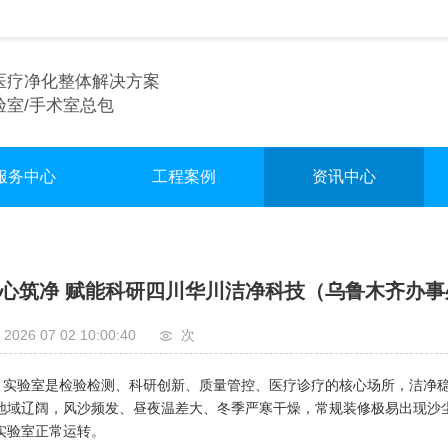
医疗净化整体解决方案
验室/手术室总包
服务中心
工程案例
资讯中心
术室净化装修
实验室
行业资讯
验室净化装修
手术室
企业资讯
心筑净 赋能科研四川华川洁净科技（乌鲁木齐办
车间净化装修
无尘车间
2026 07 02 10:00:40
次
验室是检验检测、科研创新、质量管控、医疗诊疗的核心场所，洁净稳
地域辽阔，风沙频发、昼夜温差大、冬季严寒干燥，常规装修极易出现沙
实验室正常运转。