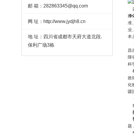
邮 箱：282863345@qq.com
四
净
网 址：http://www.jydjh8.cn
准
业
本
地 址：四川省成都市天府大道北段.
依
保利广场3栋
昌
障
科
根
效
化
疆
针
全
抗
智
题
专