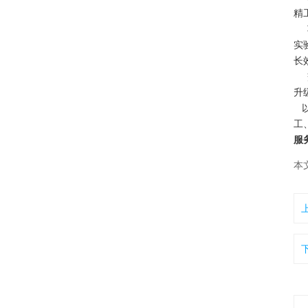
精
项
实
长
交
升
以
工
服
本文