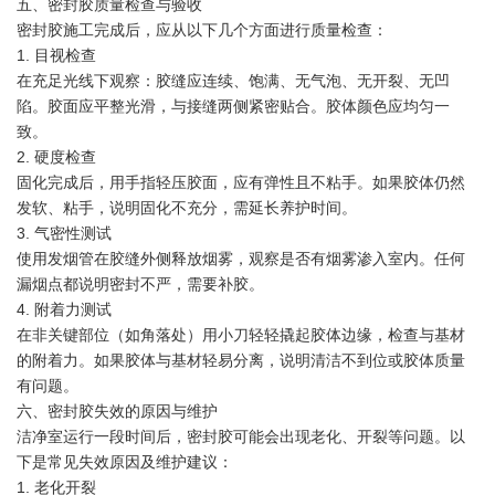
五、密封胶质量检查与验收
密封胶施工完成后，应从以下几个方面进行质量检查：
1. 目视检查
在充足光线下观察：胶缝应连续、饱满、无气泡、无开裂、无凹
陷。胶面应平整光滑，与接缝两侧紧密贴合。胶体颜色应均匀一
致。
2. 硬度检查
固化完成后，用手指轻压胶面，应有弹性且不粘手。如果胶体仍然
发软、粘手，说明固化不充分，需延长养护时间。
3. 气密性测试
使用发烟管在胶缝外侧释放烟雾，观察是否有烟雾渗入室内。任何
漏烟点都说明密封不严，需要补胶。
4. 附着力测试
在非关键部位（如角落处）用小刀轻轻撬起胶体边缘，检查与基材
的附着力。如果胶体与基材轻易分离，说明清洁不到位或胶体质量
有问题。
六、密封胶失效的原因与维护
洁净室运行一段时间后，密封胶可能会出现老化、开裂等问题。以
下是常见失效原因及维护建议：
1. 老化开裂