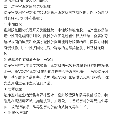
响洁净室的性能和使用寿命。
二、洁净室密封胶的选型标准
洁净室使用的密封胶与普通建筑用密封胶有本质区别。以下为选型
时必须考虑的核心指标：
1. 中性固化
密封胶按固化机理可分为酸性胶、中性胶和碱性胶。洁净室必须使
用中性固化硅酮密封胶。酸性胶在固化过程中释放醋酸，会腐蚀彩
钢板表面的涂层和金属；碱性胶则可能释放胺类物质，同样对材料
有侵蚀作用。中性胶固化过程中释放的是醇类物质，对基材无腐
蚀。
2. 低挥发性有机化合物（VOC）
洁净室对空气质量要求极高，密封胶的VOC释放量必须控制在极低
水平。高VOC的密封胶在固化过程中会挥发有机溶剂，污染洁净环
境，甚至影响产品良率。选型时应要求厂家提供VOC检测报告，优
先选用通过洁净室认证的产品。
3. 防霉抗菌
洁净室对微生物污染有严格要求，密封胶应添加防霉抗菌成分。特
别是在高湿度区域（如清洗间、加湿段），普通密封胶容易滋生霉
菌，成为污染源。防霉型密封胶能有效抑制霉菌生长。
4. 耐老化与弹性