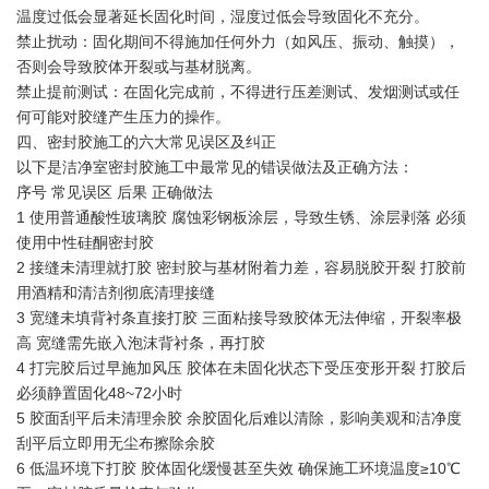
温度过低会显著延长固化时间，湿度过低会导致固化不充分。
禁止扰动：固化期间不得施加任何外力（如风压、振动、触摸），
否则会导致胶体开裂或与基材脱离。
禁止提前测试：在固化完成前，不得进行压差测试、发烟测试或任
何可能对胶缝产生压力的操作。
四、密封胶施工的六大常见误区及纠正
以下是洁净室密封胶施工中最常见的错误做法及正确方法：
序号 常见误区 后果 正确做法
1 使用普通酸性玻璃胶 腐蚀彩钢板涂层，导致生锈、涂层剥落 必须
使用中性硅酮密封胶
2 接缝未清理就打胶 密封胶与基材附着力差，容易脱胶开裂 打胶前
用酒精和清洁剂彻底清理接缝
3 宽缝未填背衬条直接打胶 三面粘接导致胶体无法伸缩，开裂率极
高 宽缝需先嵌入泡沫背衬条，再打胶
4 打完胶后过早施加风压 胶体在未固化状态下受压变形开裂 打胶后
必须静置固化48~72小时
5 胶面刮平后未清理余胶 余胶固化后难以清除，影响美观和洁净度
刮平后立即用无尘布擦除余胶
6 低温环境下打胶 胶体固化缓慢甚至失效 确保施工环境温度≥10℃