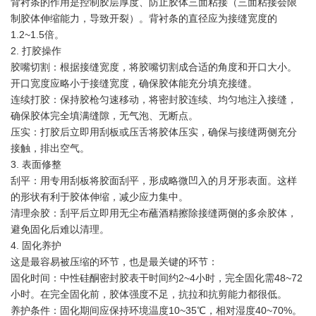
背衬条的作用是控制胶层厚度、防止胶体三面粘接（三面粘接会限
制胶体伸缩能力，导致开裂）。背衬条的直径应为接缝宽度的
1.2~1.5倍。
2. 打胶操作
胶嘴切割：根据接缝宽度，将胶嘴切割成合适的角度和开口大小。
开口宽度应略小于接缝宽度，确保胶体能充分填充接缝。
连续打胶：保持胶枪匀速移动，将密封胶连续、均匀地注入接缝，
确保胶体完全填满缝隙，无气泡、无断点。
压实：打胶后立即用刮板或压舌将胶体压实，确保与接缝两侧充分
接触，排出空气。
3. 表面修整
刮平：用专用刮板将胶面刮平，形成略微凹入的月牙形表面。这样
的形状有利于胶体伸缩，减少应力集中。
清理余胶：刮平后立即用无尘布蘸酒精擦除接缝两侧的多余胶体，
避免固化后难以清理。
4. 固化养护
这是最容易被压缩的环节，也是最关键的环节：
固化时间：中性硅酮密封胶表干时间约2~4小时，完全固化需48~72
小时。在完全固化前，胶体强度不足，抗拉和抗剪能力都很低。
养护条件：固化期间应保持环境温度10~35℃，相对湿度40~70%。