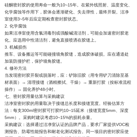
硅酮密封胶的使用寿命一般为10~15年。在紫外线照射、温度变化、
化学腐蚀等作用下，胶体会逐渐硬化、失去弹性，最终开裂。洁净
室使用3~5年后应定期检查密封胶状态。
2. 化学腐蚀
如果洁净室使用含氯消毒剂或强酸碱清洁剂，可能会加速密封胶老
化。应选用中性清洁剂，避免直接喷洒在胶缝上。
3. 机械损伤
推车、设备搬运等可能碰撞墙角胶缝，造成胶体破损。应在通道处
加装防撞护栏，保护墙角胶缝。
4. 修补方法
当发现密封胶开裂或脱落时，应：铲除旧胶（用专用铲刀清除至基
材表面）→ 清理接缝（酒精擦拭、干燥）→ 重新打胶（按标准流程
操作）→ 固化养护48小时。
七、密封胶用量估算与采购建议
洁净室密封胶的用量取决于接缝总长度和接缝宽度。经验估算方
法：每支300ml密封胶可打胶约10~15延米（接缝宽度5mm、深度
5mm）。采购时建议考虑10~15%的损耗余量。
采购建议：选择通过洁净室认证的品牌产品，要求厂家提供VOC检
测报告、防霉性能报告和耐老化测试报告。同一项目的密封胶应使