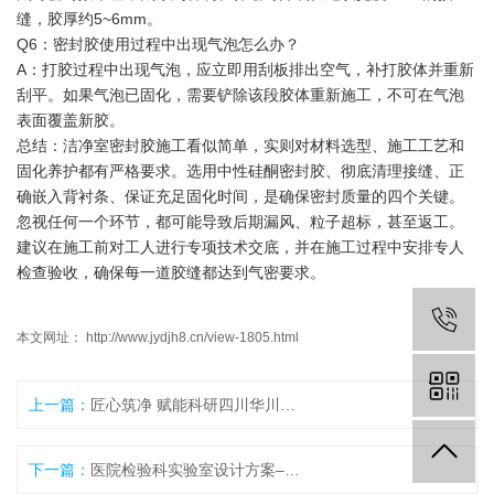
缝，胶厚约5~6mm。
Q6：密封胶使用过程中出现气泡怎么办？
A：打胶过程中出现气泡，应立即用刮板排出空气，补打胶体并重新
刮平。如果气泡已固化，需要铲除该段胶体重新施工，不可在气泡
表面覆盖新胶。
总结：洁净室密封胶施工看似简单，实则对材料选型、施工工艺和
固化养护都有严格要求。选用中性硅酮密封胶、彻底清理接缝、正
确嵌入背衬条、保证充足固化时间，是确保密封质量的四个关键。
忽视任何一个环节，都可能导致后期漏风、粒子超标，甚至返工。
建议在施工前对工人进行专项技术交底，并在施工过程中安排专人
检查验收，确保每一道胶缝都达到气密要求。
本文网址： http://www.jydjh8.cn/view-1805.html
上一篇：
匠心筑净 赋能科研四川华川洁净科技（乌鲁木齐办事处）・新疆实验室净化装修
下一篇：
医院检验科实验室设计方案–华川洁净