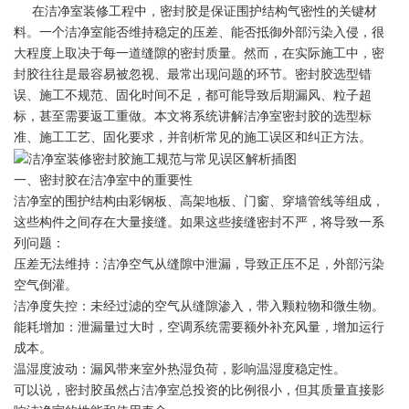
在洁净室装修工程中，密封胶是保证围护结构气密性的关键材
料。一个洁净室能否维持稳定的压差、能否抵御外部污染入侵，很
大程度上取决于每一道缝隙的密封质量。然而，在实际施工中，密
封胶往往是最容易被忽视、最常出现问题的环节。密封胶选型错
误、施工不规范、固化时间不足，都可能导致后期漏风、粒子超
标，甚至需要返工重做。本文将系统讲解洁净室密封胶的选型标
准、施工工艺、固化要求，并剖析常见的施工误区和纠正方法。
一、密封胶在洁净室中的重要性
洁净室的围护结构由彩钢板、高架地板、门窗、穿墙管线等组成，
这些构件之间存在大量接缝。如果这些接缝密封不严，将导致一系
列问题：
压差无法维持：洁净空气从缝隙中泄漏，导致正压不足，外部污染
空气倒灌。
洁净度失控：未经过滤的空气从缝隙渗入，带入颗粒物和微生物。
能耗增加：泄漏量过大时，空调系统需要额外补充风量，增加运行
成本。
温湿度波动：漏风带来室外热湿负荷，影响温湿度稳定性。
可以说，密封胶虽然占洁净室总投资的比例很小，但其质量直接影