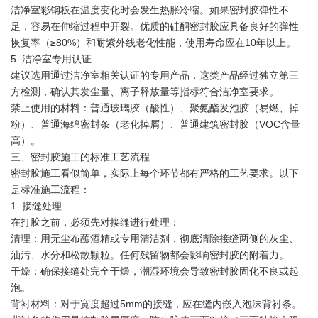
洁净室彩钢板在温度变化时会发生热胀冷缩。如果密封胶弹性不
足，容易在伸缩过程中开裂。优质的硅酮密封胶应具备良好的弹性
恢复率（≥80%）和耐紫外线老化性能，使用寿命应在10年以上。
5. 洁净室专用认证
建议选用通过洁净室相关认证的专用产品，这类产品经过独立第三
方检测，确认其发尘量、离子释放量等指标符合洁净室要求。
禁止使用的材料：普通玻璃胶（酸性）、聚氨酯发泡胶（易燃、掉
粉）、普通海绵密封条（老化掉屑）、普通建筑密封胶（VOC含量
高）。
三、密封胶施工的标准工艺流程
密封胶施工看似简单，实际上每个环节都有严格的工艺要求。以下
是标准施工流程：
1. 接缝处理
在打胶之前，必须先对接缝进行处理：
清理：用无尘布蘸酒精或专用清洁剂，彻底清除接缝两侧的灰尘、
油污、水分和松散颗粒。任何残留物都会影响密封胶的附着力。
干燥：确保接缝处完全干燥，潮湿环境会导致密封胶固化不良或起
泡。
背衬材料：对于宽度超过5mm的接缝，应在缝内嵌入泡沫背衬条。