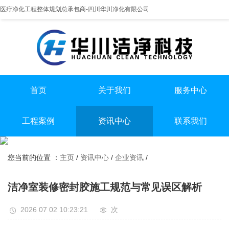
医疗净化工程整体规划总承包商-四川华川净化有限公司
首页
关于我们
服务中心
提供实医疗净化整体解决方案
专业实验室/手术室总包
手术室净化装修
工程案例
资讯中心
联系我们
实验室净化装修
全国服务热线
实验室
行业资讯
无尘车间净化装修
13198551112
您当前的位置 ：
主页
/
资讯中心
/
企业资讯
/
手术室
企业资讯
无尘车间
洁净室装修密封胶施工规范与常见误区解析
2026 07 02 10:23:21
次