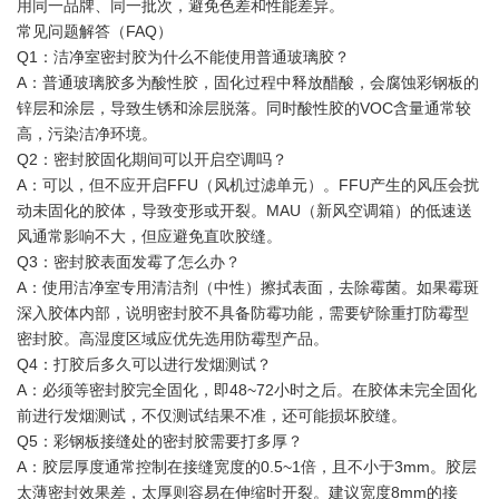
用同一品牌、同一批次，避免色差和性能差异。
常见问题解答（FAQ）
Q1：洁净室密封胶为什么不能使用普通玻璃胶？
A：普通玻璃胶多为酸性胶，固化过程中释放醋酸，会腐蚀彩钢板的
锌层和涂层，导致生锈和涂层脱落。同时酸性胶的VOC含量通常较
高，污染洁净环境。
Q2：密封胶固化期间可以开启空调吗？
A：可以，但不应开启FFU（风机过滤单元）。FFU产生的风压会扰
动未固化的胶体，导致变形或开裂。MAU（新风空调箱）的低速送
风通常影响不大，但应避免直吹胶缝。
Q3：密封胶表面发霉了怎么办？
A：使用洁净室专用清洁剂（中性）擦拭表面，去除霉菌。如果霉斑
深入胶体内部，说明密封胶不具备防霉功能，需要铲除重打防霉型
密封胶。高湿度区域应优先选用防霉型产品。
Q4：打胶后多久可以进行发烟测试？
A：必须等密封胶完全固化，即48~72小时之后。在胶体未完全固化
前进行发烟测试，不仅测试结果不准，还可能损坏胶缝。
Q5：彩钢板接缝处的密封胶需要打多厚？
A：胶层厚度通常控制在接缝宽度的0.5~1倍，且不小于3mm。胶层
太薄密封效果差，太厚则容易在伸缩时开裂。建议宽度8mm的接