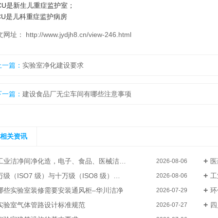
ICU是新生儿重症监护室；
ICU是儿科重症监护病房
网址： http://www.jydjh8.cn/view-246.html
上一篇：
实验室净化建设要求
下一篇：
建设食品厂无尘车间有哪些注意事项
相关资讯
工业洁净间净化造，电子、食品、医械洁净厂房整体装修–华川洁净
医
2026-08-06
级（ISO7 级）与十万级（ISO8 级）电子厂洁净无尘车间装修成本差异
工
2026-08-06
哪些实验室装修需要安装通风柜–华川洁净
环
2026-07-29
实验室气体管路设计标准规范
四
2026-07-27