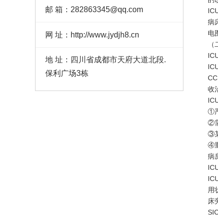
邮 箱：282863345@qq.com
I
病
电
网 址：http://www.jydjh8.cn
（
I
地 址：四川省成都市天府大道北段.
I
保利广场3栋
C
收
I
①
②
③
④
病
I
I
用
床
S