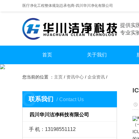
医疗净化工程整体规划总承包商-四川华川净化有限公司
提供实
专业实
首页
关于我们
手
您当前的位置 ：
主页
/
资讯中心
/
企业资讯
/
实
I
C
无尘
联系我们
Contact Us
四川华川洁净科技有限公司
（
手 机：13198551112
I
的