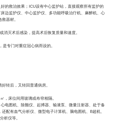
良好的救治效果；ICU设有中心监护站，直接观察所有监护的
有床边监护仪、中心监护仪、多功能呼吸治疗机、麻醉机、心
急救器材。
少或消灭术后感染，提高术后恢复质量和速度。
e的缩写，是专门对重症冠心病而设的。
情好转后，又转回普通病房。
18㎡，床位间用玻璃或布帘相隔。
、心电图机、除颤仪、起搏器、输液泵、微量注射器、处于备
，还配有血气分析仪、微型电子计算机、脑电图机、B超机、
化分析仪等。