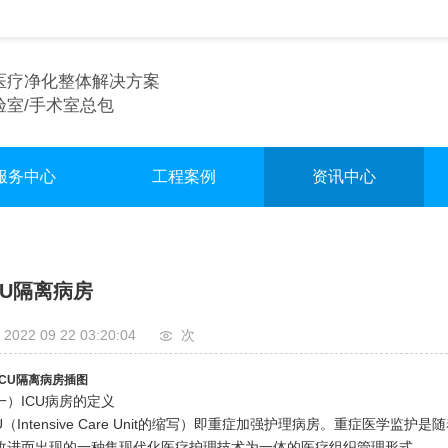
医疗净化整体解决方案
验室/手术室总包
服务中心
工程案例
资讯中心
术室净化装修
实验室
行业资讯
验室净化装修
手术室
企业资讯
CU隔离病房
车间净化装修
无尘车间
2022 09 22 03:20:04
次
一）ICU病房的定义
CU（Intensive Care Unit的缩写）即重症加强护理病房。重症
改进而出现的一种集现代化医疗护理技术为一体的医疗组织管理形式。