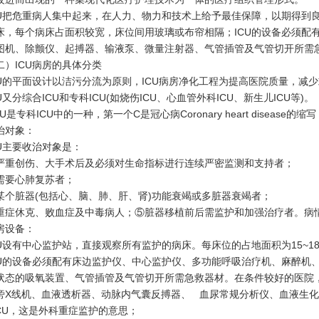
CU把危重病人集中起来，在人力、物力和技术上给予最佳保障，以期得到
床，每个病床占面积较宽，床位间用玻璃或布帘相隔；ICU的设备必须配
图机、除颤仪、起搏器、输液泵、微量注射器、气管插管及气管切开所需
二）ICU病房的具体分类
CU的平面设计以洁污分流为原则，ICU病房净化工程为提高医院质量，减
CU又分综合ICU和专科ICU(如烧伤ICU、心血管外科ICU、新生儿ICU等)。
CU是专科ICU中的一种，第一个C是冠心病Coronary heart diseas
治对象：
CU主要收治对象是：
严重创伤、大手术后及必须对生命指标进行连续严密监测和支持者；
需要心肺复苏者；
某个脏器(包括心、脑、肺、肝、肾)功能衰竭或多脏器衰竭者；
重症休克、败血症及中毒病人；⑤脏器移植前后需监护和加强治疗者。病
房设备：
CU设有中心监护站，直接观察所有监护的病床。每床位的占地面积为15~
CU的设备必须配有床边监护仪、中心监护仪、多功能呼吸治疗机、麻醉机
状态的吸氧装置、气管插管及气管切开所需急救器材。在条件较好的医院
旁X线机、血液透析器、动脉内气囊反搏器、 血尿常规分析仪、血液生
ICU，这是外科重症监护的意思；