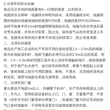
2.洁净车间排水设施:
食品无尘车间的地面要有6—10度的坡度，以利排水。
地面排水分两种：地漏排水和明沟排水。采用地漏排水时，地漏周
围的地面向地漏洞倾斜的坡度约为6度，地漏的直径约为100mm，
这样可收集半径12m的地漏周围地面的水流。地漏与排水管道应通
过弯头连接，并有水封装置，防止虫、鼠和臭气从排水管道进入车
间。连接排水管的地方要有可供清洁的排渣口，防止管道堵塞。
二、洁净车间墙壁
食品生产加工企业的生产车间可用白瓷砖设置1.5～2.0m高的墙裙，
因为在地面清扫时，地面飞溅的水滴可以达到1.5m左右的高度。同
时，1.5～2.0m高的范围又是作业人员经常接触的地方，易使墙裙脏
污。对于易产生水蒸气、油污的车间和用房，将整个墙面贴上白瓷
砖。瓷砖墙裙上部分可用防腐蚀、耐热、不透水、无异味的浅色涂
料涂层。墙壁与地面交界面为漫弯形，没有死角。
三、洁净车间门窗
窗台要设于地面1m以上，内侧要下斜45°。生产车间有两道以上的
门，作为人、货和机器设备的出入口。门、窗、天窗要严密、不变
形（经常开关的门要用单向弹簧门），应避免门窗与邻近车间的排
气口直对或毗邻，不得将其设置在垃圾堆或厕所的对面。