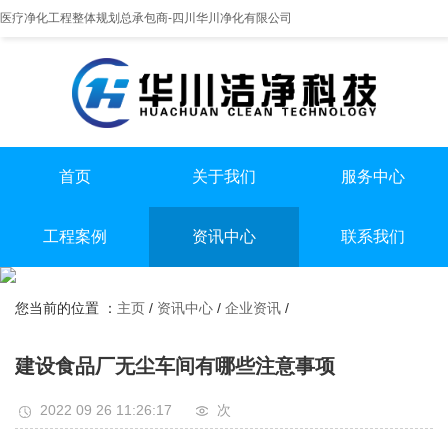
医疗净化工程整体规划总承包商-四川华川净化有限公司
首页
关于我们
服务中心
提供实医疗净化整体解决方案
专业实验室/手术室总包
手术室净化装修
工程案例
资讯中心
联系我们
实验室净化装修
全国服务热线
实验室
行业资讯
无尘车间净化装修
13198551112
您当前的位置 ：
主页
/
资讯中心
/
企业资讯
/
手术室
企业资讯
无尘车间
建设食品厂无尘车间有哪些注意事项
2022 09 26 11:26:17
次