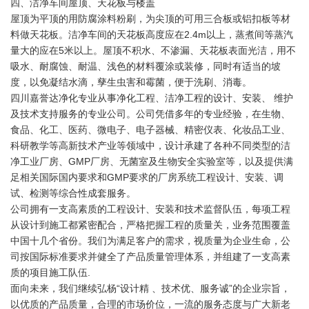
四、洁净车间屋顶、天花板与楼盖
屋顶为平顶的用防腐涂料粉刷，为尖顶的可用三合板或铝扣板等材
料做天花板。洁净车间的天花板高度应在2.4m以上，蒸煮间等蒸汽
量大的应在5米以上。屋顶不积水、不渗漏、天花板表面光洁，用不
吸水、耐腐蚀、耐温、浅色的材料覆涂或装修，同时有适当的坡
度，以免凝结水滴，孳生虫害和霉菌，便于洗刷、消毒。
四川嘉誉达净化专业从事净化工程、洁净工程的设计、安装、 维护
及技术支持服务的专业公司。公司凭借多年的专业经验，在生物、
食品、化工、医药、微电子、电子器械、精密仪表、化妆品工业、
科研教学等高新技术产业等领域中，设计承建了各种不同类型的洁
净工业厂房、GMP厂房、无菌室及生物安全实验室等，以及提供满
足相关国际国内要求和GMP要求的厂房系统工程设计、安装、调
试、检测等综合性成套服务。
公司拥有一支高素质的工程设计、安装和技术监督队伍，每项工程
从设计到施工都紧密配合，严格把握工程的质量关，业务范围覆盖
中国十几个省份。我们为满足客户的需求，视质量为企业生命，公
司按国际标准要求并健全了产品质量管理体系，并组建了一支高素
质的项目施工队伍.
面向未来，我们继续弘杨“设计精 、技术优、服务诚”的企业宗旨，
以优质的产品质量，合理的市场价位，一流的服务态度与广大新老