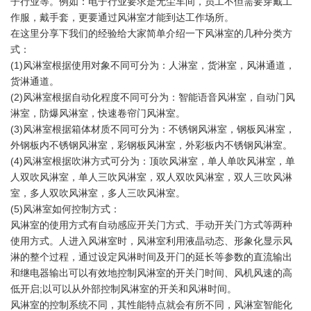
子行业等。例如：电子行业要求是无尘车间，员工不但需要穿戴工
作服，戴手套，更要通过风淋室才能到达工作场所。
在这里分享下我们的经验给大家简单介绍一下风淋室的几种分类方
式：
(1)风淋室根据使用对象不同可分为：人淋室，货淋室，风淋通道，
货淋通道。
(2)风淋室根据自动化程度不同可分为：智能语音风淋室，自动门风
淋室，防爆风淋室，快速卷帘门风淋室。
(3)风淋室根据箱体材质不同可分为：不锈钢风淋室，钢板风淋室，
外钢板内不锈钢风淋室，彩钢板风淋室，外彩板内不锈钢风淋室。
(4)风淋室根据吹淋方式可分为：顶吹风淋室，单人单吹风淋室，单
人双吹风淋室，单人三吹风淋室，双人双吹风淋室，双人三吹风淋
室，多人双吹风淋室，多人三吹风淋室。
(5)风淋室如何控制方式：
风淋室的使用方式有自动感应开关门方式、手动开关门方式等两种
使用方式。人进入风淋室时，风淋室利用液晶动态、形象化显示风
淋的整个过程，通过设定风淋时间及开门的延长等参数的直流输出
和继电器输出可以有效地控制风淋室的开关门时间、风机风速的高
低开启;以可以从外部控制风淋室的开关和风淋时间。
风淋室的控制系统不同，其性能特点就会有所不同，风淋室智能化