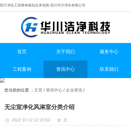
医疗净化工程整体规划总承包商-四川华川净化有限公司
首页
关于我们
服务中心
提供实医疗净化整体解决方案
专业实验室/手术室总包
手术室净化装修
工程案例
资讯中心
联系我们
实验室净化装修
全国服务热线
实验室
行业资讯
无尘车间净化装修
13198551112
您当前的位置 ：
主页
/
资讯中心
/
企业资讯
/
手术室
企业资讯
无尘车间
无尘室净化风淋室分类介绍
2022 10 12 12:20:52
次