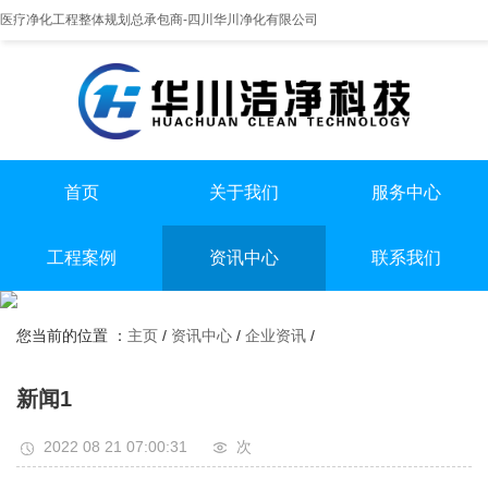
医疗净化工程整体规划总承包商-四川华川净化有限公司
首页
关于我们
服务中心
提供实医疗净化整体解决方案
专业实验室/手术室总包
手术室净化装修
工程案例
资讯中心
联系我们
实验室净化装修
全国服务热线
实验室
行业资讯
无尘车间净化装修
13198551112
您当前的位置 ：
主页
/
资讯中心
/
企业资讯
/
手术室
企业资讯
无尘车间
新闻1
2022 08 21 07:00:31
次