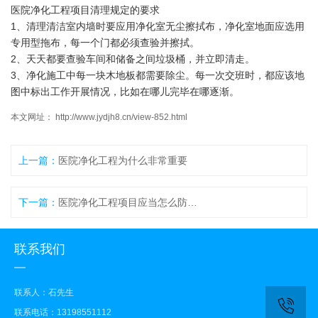
医院净化工程项目清理规定的要求
1、清理清洁室内墙时要应用净化室无尘擦拭布，净化室地面应选用
专用型拖布，每一个门都必须查验并擦拭。
2、天天都要查验车间和储备之间垃圾桶，并立即清走。
3、净化施工中每一块木地板都需要除尘。每一次交班时，都应该地
图中标出工作开展情况，比如在哪儿完毕在哪逐渐。
本文网址： http://www.jydjh8.cn/view-852.html
上一篇：
医院净化工程为什么非常重要
下一篇：
医院净化工程项目应当怎么防止噪声的影响
联系我们
联系人：石先生
联系电话：13198551112