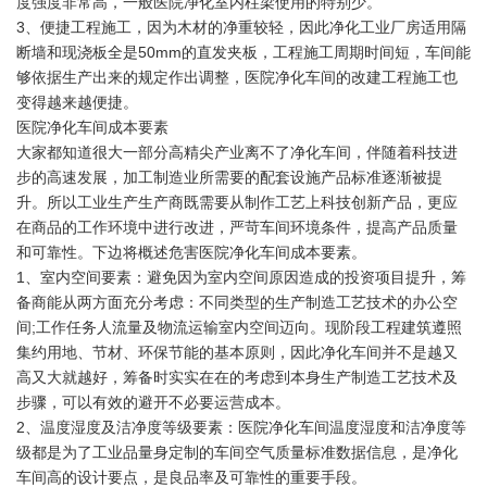
度强度非常高，一般医院净化室内柱梁使用的特别少。
3、便捷工程施工，因为木材的净重较轻，因此净化工业厂房适用隔
断墙和现浇板全是50mm的直发夹板，工程施工周期时间短，车间能
够依据生产出来的规定作出调整，医院净化车间的改建工程施工也
变得越来越便捷。
医院净化车间成本要素
大家都知道很大一部分高精尖产业离不了净化车间，伴随着科技进
步的高速发展，加工制造业所需要的配套设施产品标准逐渐被提
升。所以工业生产生产商既需要从制作工艺上科技创新产品，更应
在商品的工作环境中进行改进，严苛车间环境条件，提高产品质量
和可靠性。下边将概述危害医院净化车间成本要素。
1、室内空间要素：避免因为室内空间原因造成的投资项目提升，筹
备商能从两方面充分考虑：不同类型的生产制造工艺技术的办公空
间;工作任务人流量及物流运输室内空间迈向。现阶段工程建筑遵照
集约用地、节材、环保节能的基本原则，因此净化车间并不是越又
高又大就越好，筹备时实实在在的考虑到本身生产制造工艺技术及
步骤，可以有效的避开不必要运营成本。
2、温度湿度及洁净度等级要素：医院净化车间温度湿度和洁净度等
级都是为了工业品量身定制的车间空气质量标准数据信息，是净化
车间高的设计要点，是良品率及可靠性的重要手段。