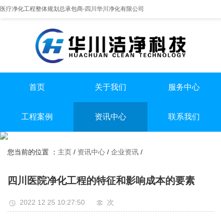
医疗净化工程整体规划总承包商-四川华川净化有限公司
首页
关于我们
服务中心
提供实医疗净化整体解决方案
专业实验室/手术室总包
手术室净化装修
工程案例
资讯中心
联系我们
实验室净化装修
全国服务热线
实验室
行业资讯
无尘车间净化装修
13198551112
您当前的位置 ：
主页
/
资讯中心
/
企业资讯
/
手术室
企业资讯
无尘车间
四川医院净化工程的特征和影响成本的要素
2022 12 25 10:27:50
次